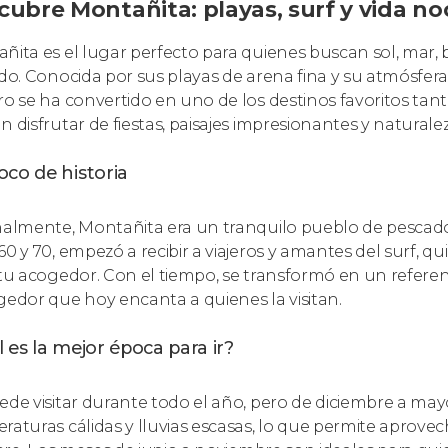
cubre Montañita: playas, surf y vida n
ñita es el lugar perfecto para quienes buscan sol, ma
ado. Conocida por sus playas de arena fina y su atmósfe
ro se ha convertido en uno de los destinos favoritos tant
n disfrutar de fiestas, paisajes impresionantes y natural
co de historia
nalmente, Montañita era un tranquilo pueblo de pescadore
60 y 70, empezó a recibir a viajeros y amantes del surf, q
itu acogedor. Con el tiempo, se transformó en un refere
gedor que hoy encanta a quienes la visitan.
 es la mejor época para ir?
ede visitar durante todo el año, pero de diciembre a ma
raturas cálidas y lluvias escasas, lo que permite aprovech