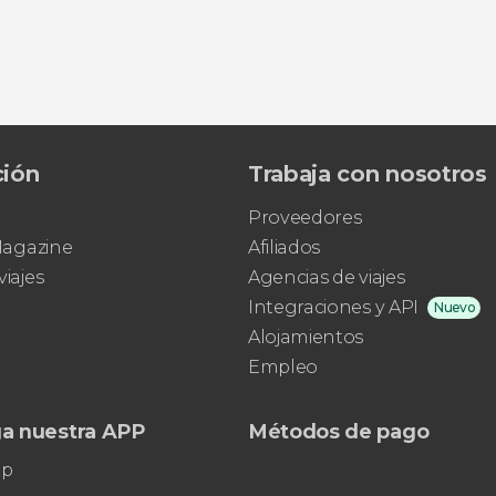
ción
Trabaja con nosotros
Proveedores
 Magazine
Afiliados
viajes
Agencias de viajes
Integraciones y API
Nuevo
Alojamientos
Empleo
a nuestra APP
Métodos de pago
pp