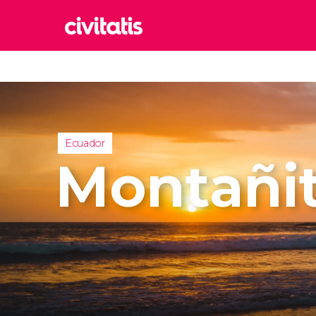
Rom
Italia
Lond
Reino 
Ecuador
Edim
Montañi
Reino 
Marr
Marrue
Esta
Turquía