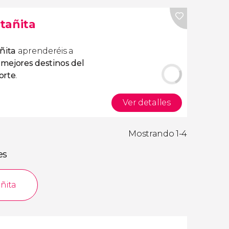
tañita
añita
aprenderéis a
 mejores destinos del
orte
.
Ver detalles
Mostrando 1-4
es
ñita