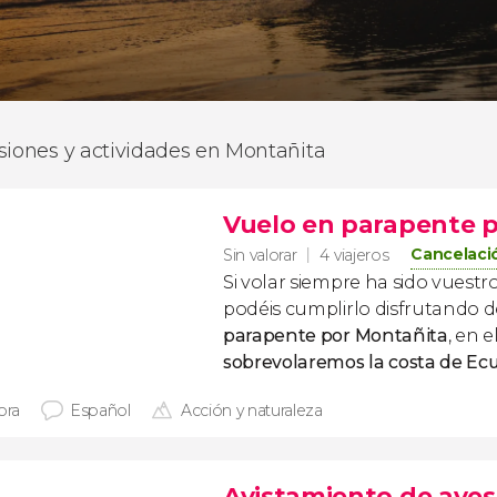
siones y actividades en Montañita
Vuelo en parapente 
Cancelació
Sin valorar
4 viajeros
Si volar siempre ha sido vuest
podéis cumplirlo disfrutando 
parapente por Montañita
, en 
sobrevolaremos la costa de Ec
ora
Español
Acción y naturaleza
Avistamiento de aves