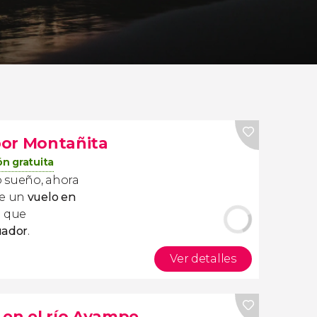
por Montañita
n gratuita
ro sueño, ahora
de un
vuelo en
el que
uador
.
Ver detalles
 en el río Ayampe