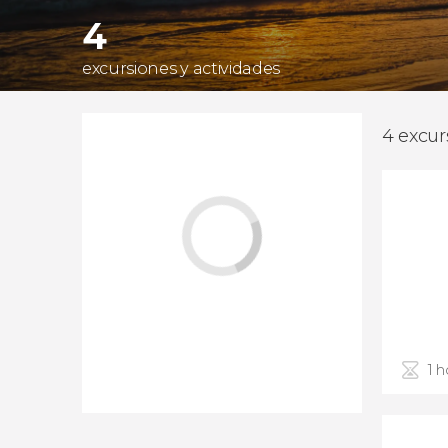
4
excursiones y actividades
4 excur
1 h