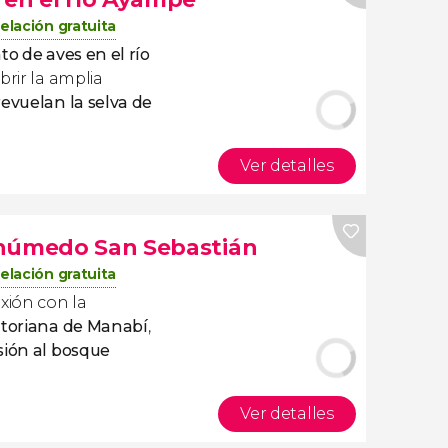
elación gratuita
to de aves en el río
rir la amplia
evuelan la selva de
Ver detalles
 húmedo San Sebastián
elación gratuita
xión con la
atoriana de Manabí
,
sión al bosque
Ver detalles