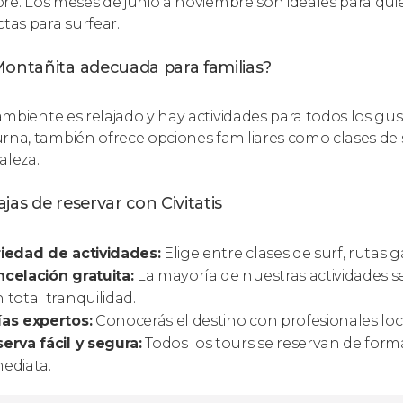
libre. Los meses de junio a noviembre son ideales para q
ctas para surfear.
Montañita adecuada para familias?
l ambiente es relajado y hay actividades para todos los g
rna, también ofrece opciones familiares como clases de s
aleza.
jas de reservar con Civitatis
iedad de actividades:
Elige entre clases de surf, rutas
celación gratuita:
La mayoría de nuestras actividades se
 total tranquilidad.
as expertos:
Conocerás el destino con profesionales loca
erva fácil y segura:
Todos los tours se reservan de forma
ediata.