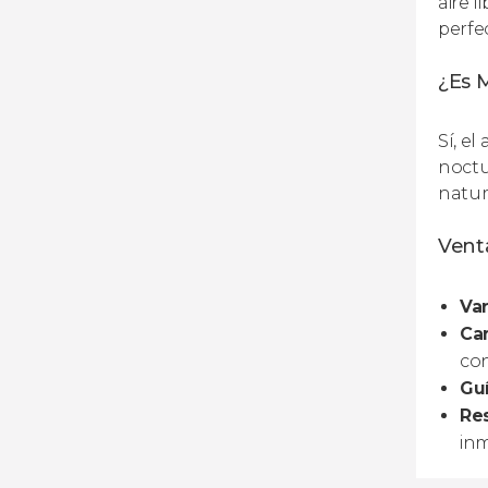
aire 
perfe
¿Es 
Sí, e
noctu
natur
Venta
Var
Can
con
Guí
Res
inm