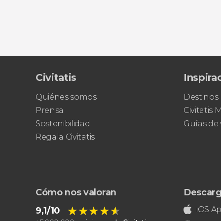
Civitatis
Inspira
Quiénes somos
Destinos
Prensa
Civitatis
Sostenibilidad
Guías de 
Regala Civitatis
Cómo nos valoran
Descarg
★★★★★
★★★★★
iOS A
9,1/10