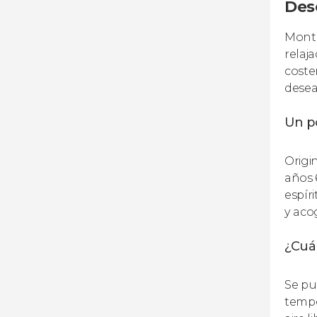
Des
Monta
relaj
coste
desea
Un po
Origi
años 
espír
y aco
¿Cuál
Se pu
tempe