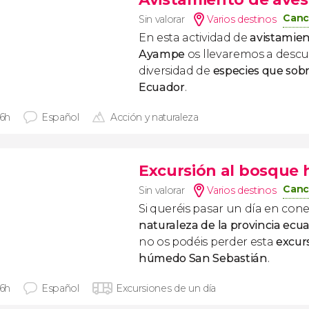
Canc
Sin valorar
Varios destinos
En esta actividad de
avistamien
Ayampe
os llevaremos a descub
diversidad de
especies que sobr
Ecuador
.
 6h
Español
Acción y naturaleza
Excursión al bosque
Canc
Sin valorar
Varios destinos
Si queréis pasar un día en cone
naturaleza de la provincia ecu
no os podéis perder esta
excur
húmedo San Sebastián
.
 6h
Español
Excursiones de un día