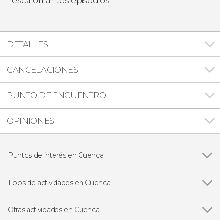
escalofriantes episodios.
DETALLES
CANCELACIONES
PUNTO DE ENCUENTRO
OPINIONES
Puntos de interés en Cuenca
Casas Colgadas de Cuenca
Tipos de actividades en Cuenca
Ver todas
Visitas guiadas y free tours
Free Tour
Otras actividades en Cuenca