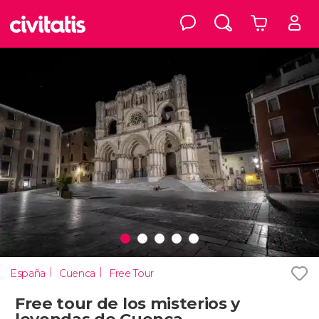
España
Cuenca
Free Tour
Free tour de los misterios y
leyendas de Cuenca