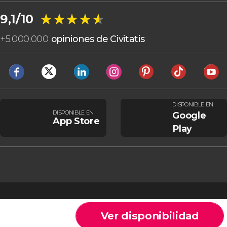
★★★★★
★★★★★
9,1/10
+
5.000.000
opiniones de Civitatis
DISPONIBLE EN
DISPONIBLE EN
Google
App Store
Play
Ver disponibilidad
Cookies
Condiciones generales
Aviso legal
Política de privacidad