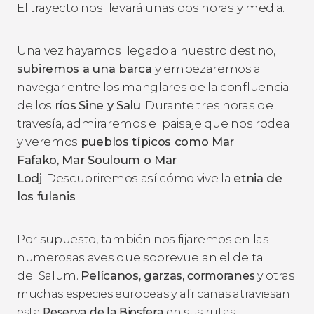
El trayecto nos llevará unas dos horas y media.
Una vez hayamos llegado a nuestro destino,
subiremos a una barca
y empezaremos a
navegar entre los manglares de la confluencia
de los
ríos
Sine y Salu
. Durante tres horas de
travesía, admiraremos el paisaje que nos rodea
y veremos
pueblos típicos como Mar
Fafako, Mar Souloum o Mar
Lodj
. Descubriremos así cómo vive la
etnia de
los fulanis
.
Por supuesto, también nos fijaremos en las
numerosas aves que sobrevuelan el delta
del Salum.
Pelícanos, garzas,
cormoranes
y otras
muchas especies europeas y africanas atraviesan
esta
Reserva de la Biosfera
en sus rutas