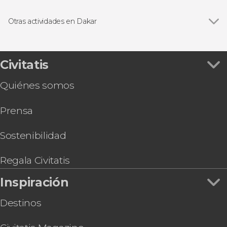
Ver todas
Visitas guiadas y free tours
Excursiones de un día
Otras actividades en Dakar
Excursiones de varios días
Ver todas
Free tour por Dakar
Free tour por el barrio de Ouakam
Tour de compras por Dakar
Civitatis
Quiénes somos
Prensa
Sostenibilidad
Regala Civitatis
Inspiración
Destinos