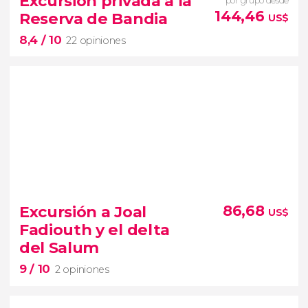
Excursión privada a la
por grupo desde
una localidad de
144,46
Reserva de Bandia
US$
la Petite-Côte
8,4
/ 10
22 opiniones
8,4


22 opiniones
Excursión a Joal
86,68
US$
Reserva Natural de Bandia
Fadiouth y el delta
del Salum
9
/ 10
2 opiniones