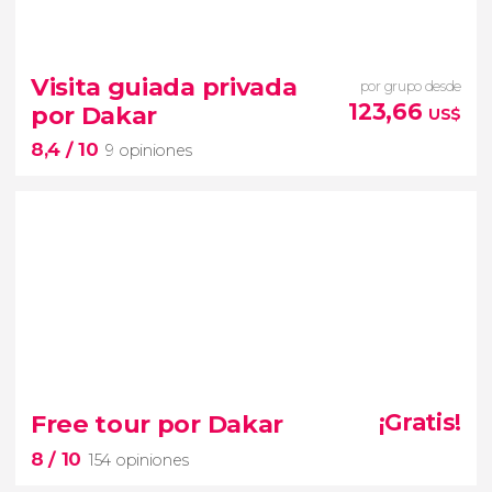
8


9 opiniones
Visita guiada privada
por grupo desde
¿Hacer un safari en la Reserva de Bandia o ir al Lago
123,66
por Dakar
US$
Rosa?
8,4
/ 10
9 opiniones
8,4


9 opiniones
Free tour por Dakar
¡Gratis!
8
/ 10
154 opiniones
descubriremos los lugares más
emblemáticos de la capital de Senegal