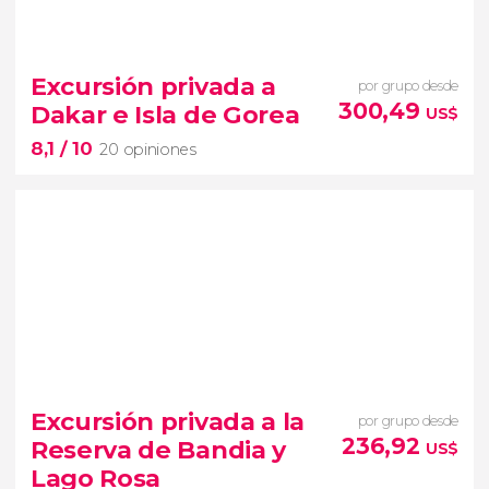
8,8


5 opiniones
free tour por Ouakam
Excursión privada a
por grupo desde
barrios más famosos de Dakar
300,49
Dakar e Isla de Gorea
US$
Monumento al Renacimiento Africano
mezquita
8,1
/ 10
de la Divinidad
20 opiniones
8,1


20 opiniones
Excursión privada a la
por grupo desde
Dakar
236,92
Reserva de Bandia y
US$
visitaremos la Isla de Gorea,
Lago Rosa
un antiguo puerto de esclavos