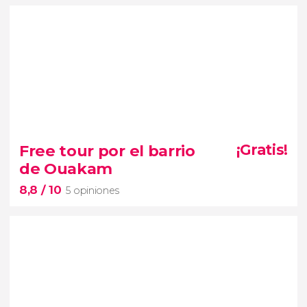
8


154 opiniones
Free tour por el barrio
¡Gratis!
free tour Dakar
de Ouakam
imprescindibles de la capital de Senegal
8,8
/ 10
5 opiniones