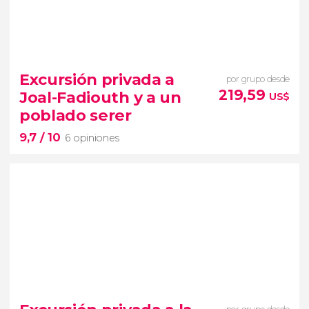
9,4


10 opiniones
Excursión privada a
por grupo desde
219,59
Joal-Fadiouth y a un
US$
excursión a un pueblo serer o fulani
poblado serer
9,7
/ 10
6 opiniones
9,7


6 opiniones