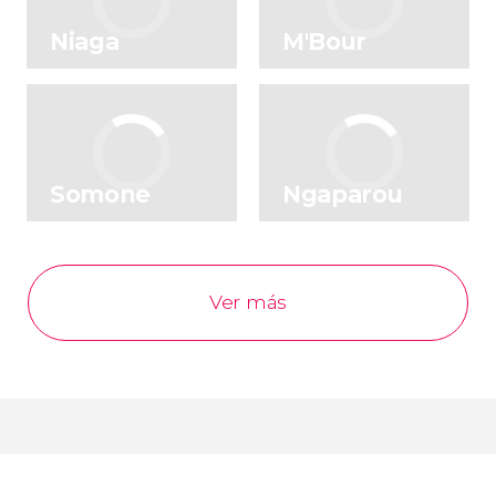
Niaga
M'Bour
Somone
Ngaparou
Ver más