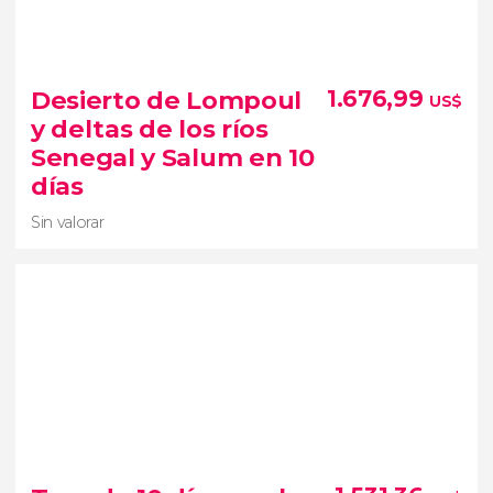
8,7


3 opiniones
Desierto de Lompoul
1.676,99
US$
tour de 10 días por Senegal
y deltas de los ríos
visitaremos la
Senegal y Salum en 10
remota región del País Bassari y el delta del Salum
días
Sin valorar
Sin valorar