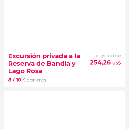
9


2 opiniones
Excursión privada a la
por grupo desde
excursión a Joal Fadiouth
254,26
Reserva de Bandia y
US$
isla de conchas
Gran
Lago Rosa
Baobab
delta del Salum
8
/ 10
9 opiniones