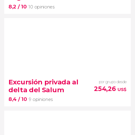
8,2
/ 10
10 opiniones
8,2


10 opiniones
Excursión privada al
por grupo desde
disfrutar de un
safari por la Reserva de
254,26
delta del Salum
US$
Bandia
8,4
/ 10
9 opiniones