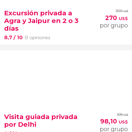
300
Excursión privada a
US$
270
US$
Agra y Jaipur en 2 o 3
por grupo
días
8,7
/ 10
51 opiniones
109
Visita guiada privada
US$
98,10
US$
por Delhi
por grupo