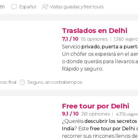
 8h
Español
Visitas guiadas y free tours
Traslados en Delhi
7,1
/ 10
95 opiniones
1.360 viajer
Servicio
privado, puerta a puert
Un chófer os esperará en el ae
o donde queráis para llevaros a
Rápido y seguro.
cio final
Seguro, sin contratiempos
Free tour por Delhi
9,1
/ 10
261 opiniones
4.176 viaje
¿Queréis
descubrir los secretos 
India
? Este
free tour por Delhi
e
recorrer sus rincones llenos de