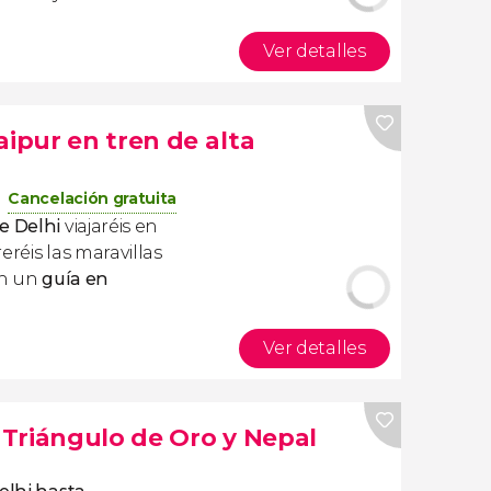
Ver detalles
aipur en tren de alta
Cancelación gratuita
de Delhi
viajaréis en
eréis las maravillas
n un
guía en
Ver detalles
l Triángulo de Oro y Nepal