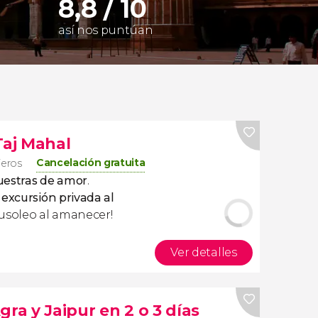
8,8 / 10
así nos puntúan
Taj Mahal
Cancelación gratuita
jeros
estras de amor
.
a
excursión privada al
mausoleo al amanecer!
Ver detalles
gra y Jaipur en 2 o 3 días