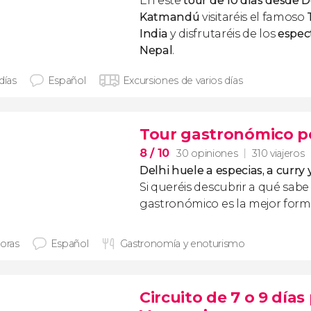
En este
tour de 10 días desde D
Katmandú
visitaréis el famoso
India
y disfrutaréis de los
espect
Nepal
.
días
Español
Excursiones de varios días
Tour gastronómico po
8
/ 10
30 opiniones
310 viajeros
Delhi huele a especias, a curry
Si queréis descubrir a qué sabe 
gastronómico es la mejor form
horas
Español
Gastronomía y enoturismo
Circuito de 7 o 9 días