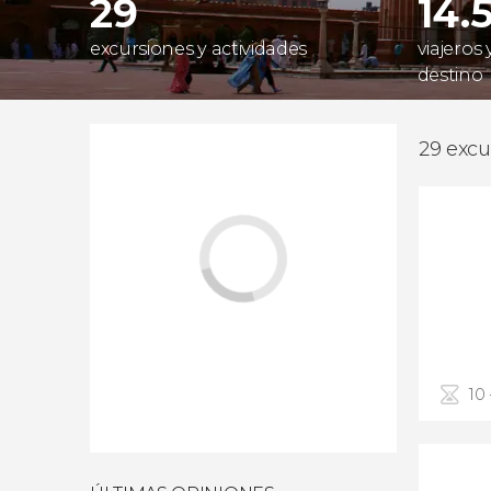
29
14.
excursiones y actividades
viajeros
destino
29 excu
10 