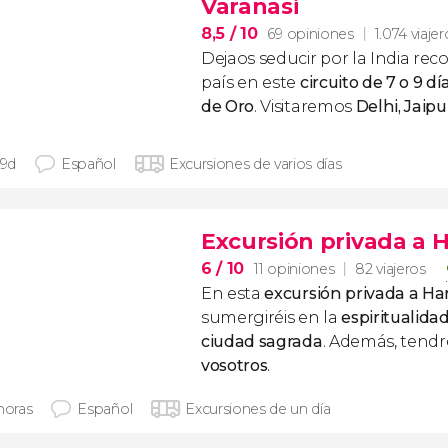
Varanasi
8,5
/ 10
69 opiniones
1.074 viajer
Dejaos seducir por la India rec
país en este
circuito de 7 o 9 d
de Oro
. Visitaremos
Delhi, Jaipu
 9d
Español
Excursiones de varios días
Excursión privada a 
6
/ 10
11 opiniones
82 viajeros
En esta
excursión privada a H
sumergiréis en la
espiritualidad
ciudad sagrada
. Además, tendr
vosotros
.
horas
Español
Excursiones de un día