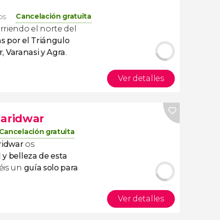
Cancelación gratuita
os
orriendo el norte del
ías por el Triángulo
r, Varanasi y Agra
.
Ver detalles
Haridwar
Cancelación gratuita
aridwar
os
 y belleza de esta
éis un
guía solo para
Ver detalles