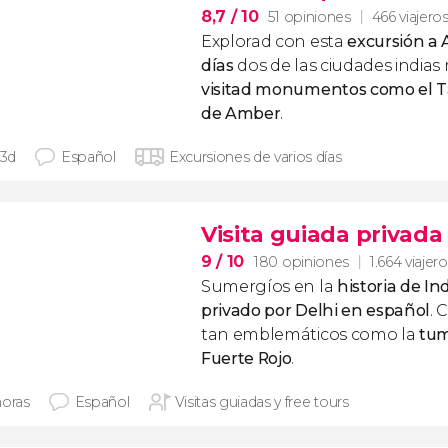
8,7
/ 10
51 opiniones
466 viajero
Explorad con esta
excursión a A
días
dos de las ciudades indias
visitad monumentos como el Ta
de Amber
.
 3d
Español
Excursiones de varios días
Visita guiada privada
9
/ 10
180 opiniones
1.664 viajer
Sumergíos en la
historia de In
privado por Delhi en español
. 
tan emblemáticos como la
tu
Fuerte Rojo
.
horas
Español
Visitas guiadas y free tours