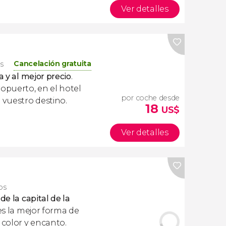
Ver detalles
Cancelación gratuita
os
a y al mejor precio
.
ropuerto, en el hotel
por coche desde
 vuestro destino.
18
US$
Ver detalles
ros
de la capital de la
s la mejor forma de
 color y encanto.