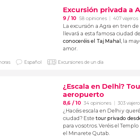
Excursión privada a A
9
/ 10
58 opiniones
407 viajeros
La excursión a Agra en tren de 
llevará a esta famosa ciudad de
conoceréis el Taj Mahal
, la ma
amor.
horas
Español
Excursiones de un día
¿Escala en Delhi? Tou
aeropuerto
8,6
/ 10
34 opiniones
303 viajer
¿Hacéis escala en Delhi y queré
ciudad? Este
tour privado desd
para vosotros. Veréis el Templo
el Minarete Qutab.