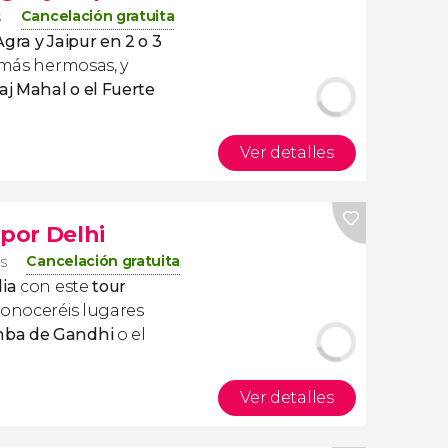
Cancelación gratuita
s
gra y Jaipur en 2 o 3
 más hermosas, y
j Mahal o el Fuerte
Ver detalles
 por Delhi
Cancelación gratuita
os
dia
con este
tour
Conoceréis lugares
mba de Gandhi
o el
Ver detalles