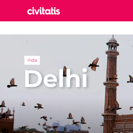
Rom
Italia
Lond
Reino 
India
Edim
Delhi
Reino 
Marr
Marrue
Esta
Turquía