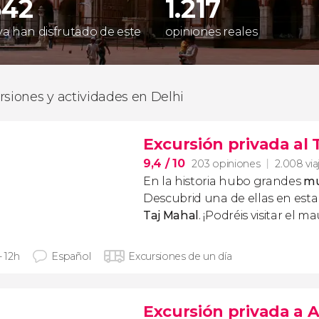
542
1.217
 ya han disfrutado de este
opiniones reales
rsiones y actividades en Delhi
Excursión privada al 
9,4
/ 10
203 opiniones
2.008 via
En la historia hubo grandes
mu
Descubrid una de ellas en est
Taj Mahal
. ¡Podréis visitar el 
- 12h
Español
Excursiones de un día
Excursión privada a A