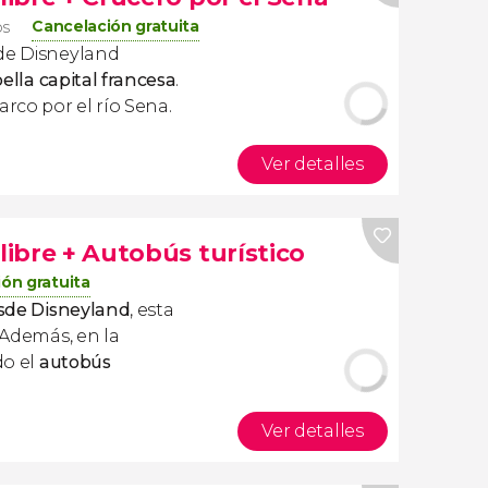
Cancelación gratuita
os
sde Disneyland
bella capital francesa
.
rco por el río Sena.
Ver detalles
libre + Autobús turístico
ón gratuita
esde Disneyland
, esta
. Además, en la
do el
autobús
Ver detalles