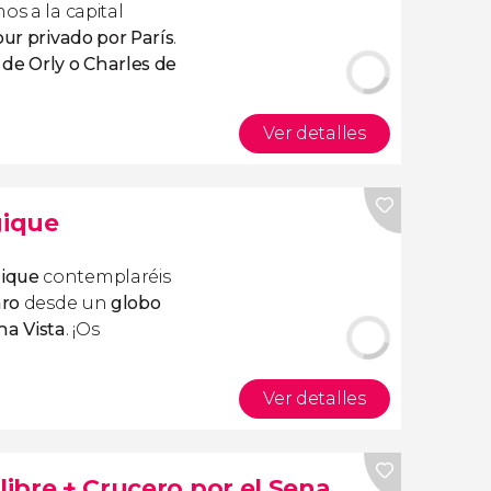
os a la capital
our privado por París
.
de Orly o Charles de
Ver detalles
gique
ique
contemplaréis
aro
desde un
globo
na Vista
. ¡Os
Ver detalles
libre + Crucero por el Sena