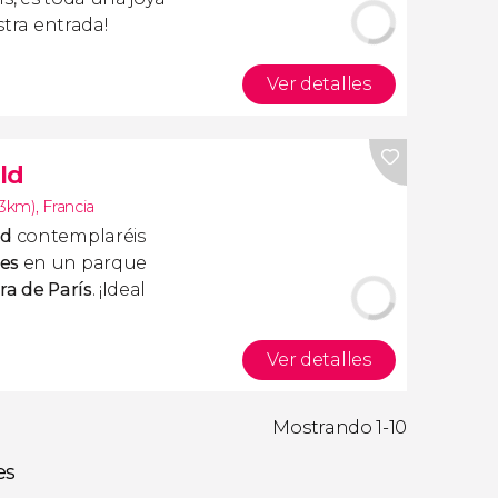
stra entrada!
Ver detalles
ld
.3km)
,
Francia
ld
contemplaréis
les
en un parque
ra de París
. ¡Ideal
Ver detalles
Mostrando 1-10
es