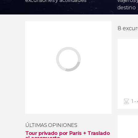
excursiones y actividades
viajeros
destino
8 excur
1 -
ÚLTIMAS OPINIONES
Tour privado por París + Traslado