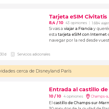
Tarjeta eSIM Civitatis
8,4
/ 10
43 opiniones
1.684 viaje
Si vais a
viajar a Francia
y queré
esta
tarjeta eSIM con Internet
navegar por la red desde vuest
 30d
Servicios adicionales
ividades cerca de Disneyland París
Entrada al castillo 
10
/ 10
4 opiniones
Champs-sur
El
castillo de Champs-sur-Mar
30 minutos de la ciudad de Parí