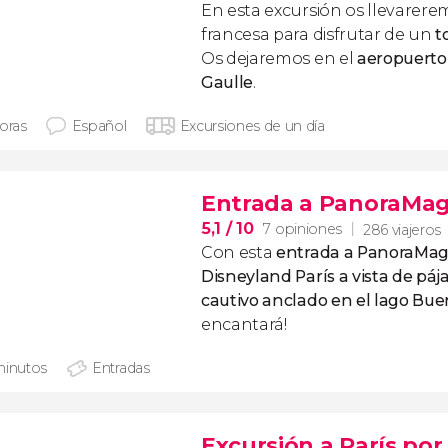
En esta excursión os llevarerem
francesa para disfrutar de un
t
Os dejaremos en el
aeropuerto 
Gaulle
.
horas
Español
Excursiones de un día
Entrada a PanoraMa
5,1
/ 10
7 opiniones
286 viajeros
Con esta
entrada a PanoraMag
Disneyland París a vista de páj
cautivo anclado en el lago Bue
encantará!
minutos
Entradas
Excursión a París por 