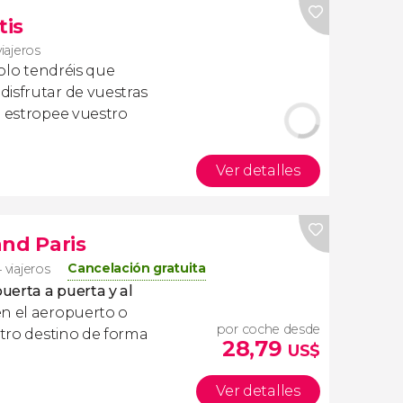
tis
viajeros
olo tendréis que
isfrutar de vuestras
a estropee vuestro
Ver detalles
and Paris
Cancelación gratuita
 viajeros
uerta a puerta y al
en el aeropuerto o
por coche desde
stro destino de forma
28,79
US$
Ver detalles