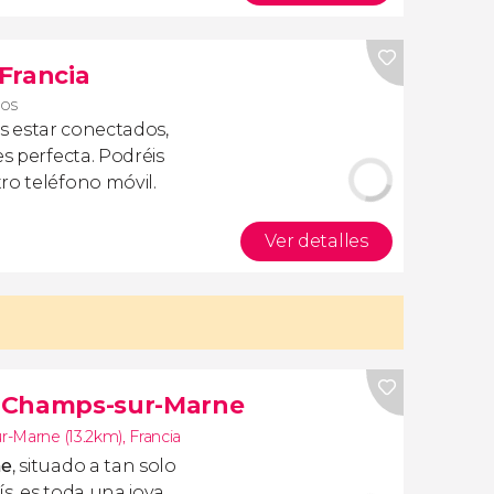
 Francia
ros
is estar conectados,
es perfecta. Podréis
ro teléfono móvil.
Ver detalles
de Champs-sur-Marne
-Marne (13.2km)
,
Francia
ne
, situado a tan solo
s, es toda una joya