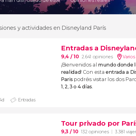
 ya han disfrutado de este
opiniones reales
siones y actividades en Disneyland París
Entradas a Disneylan
9,4
/ 10
2.641 opiniones
Varios
¡Bienvenidos al
mundo donde lo
realidad
! Con esta
entrada a D
Paris
podréis visitar los dos Pa
1
,
2
,
3 o 4 días
.
 4d
Entradas
Tour privado por Parí
9,3
/ 10
132 opiniones
3.381 viaje