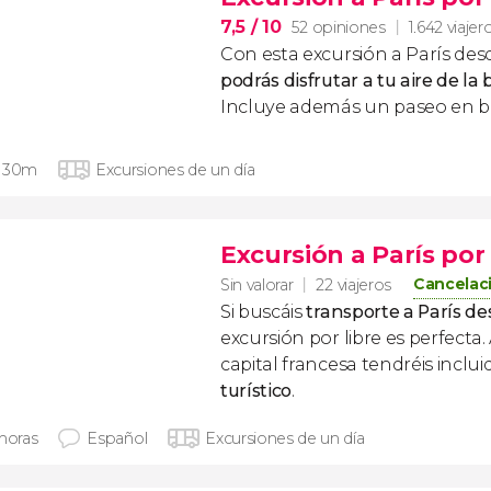
7,5
/ 10
52 opiniones
1.642 viajer
Con esta excursión a París de
podrás disfrutar a tu aire de la 
Incluye además un paseo en ba
 30m
Excursiones de un día
Excursión a París por 
Cancelaci
Sin valorar
22 viajeros
Si buscáis
transporte a París d
excursión por libre es perfecta
capital francesa tendréis inclui
turístico
.
 horas
Español
Excursiones de un día