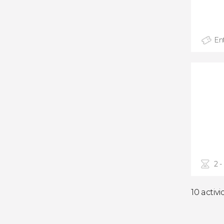
En
2 -
10 activ