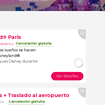
d® Paris
Cancelación gratuita
 destinos
s sueños se hacen
isneyland®
rques Disney durante
Ver detalles
s + Traslado al aeropuerto
Cancelación gratuita
ros