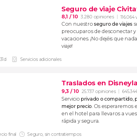
Seguro de viaje Civita
8,1
/ 10
3.280 opiniones
116.064 
Con nuestro
seguro de viajes
s
preocuparos de desconectar y d
vacaciones. ¡No dejéis que nad
viaje!
 31d
Servicios adicionales
Traslados en Disneyl
9,3
/ 10
25.737 opiniones
645.344
Servicio
privado o compartido, p
mejor precio
. Os esperaremos 
en el hotel para llevaros a vue
rápida y segura.
cio final
Seguro, sin contratiempos