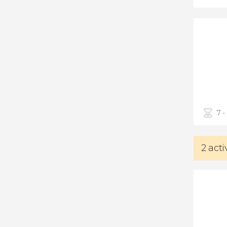
7 -
2 act