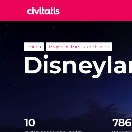
Rom
Italia
Lond
Francia
Región de París Isla de Francia
Reino 
Disneyla
Edim
Reino 
Marr
Marrue
Esta
Turquía
10
786