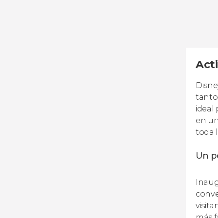
Acti
Disne
tanto
ideal
en un
toda l
Un po
Inaug
conve
visit
más f