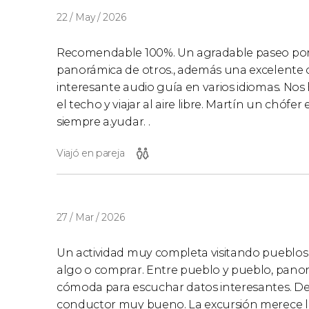
22 / May / 2026
Recomendable 100%. Un agradable paseo por lo
panorámica de otros., además una excelente 
interesante audio guía en varios idiomas. No
el techo y viajar al aire libre. Martín un chó
siempre a.yudar. .
Viajó en pareja
27 / Mar / 2026
Un actividad muy completa visitando pueblos 
algo o comprar. Entre pueblo y pueblo, pano
cómoda para escuchar datos interesantes. De
conductor muy bueno. La excursión merece l