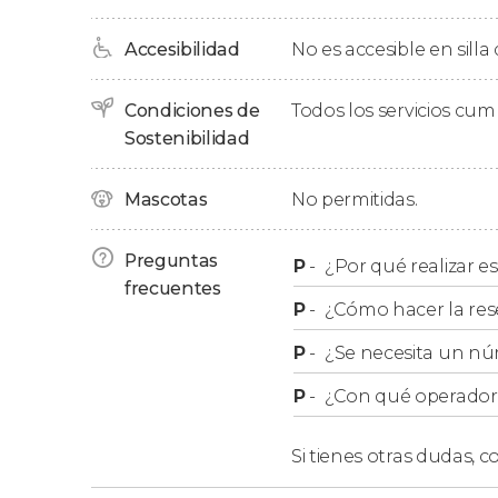
Accesibilidad
No es accesible en silla
Condiciones de
Todos los servicios cu
Sostenibilidad
Mascotas
No permitidas.
Preguntas
P
-
¿Por qué realizar es
frecuentes
P
-
¿Cómo hacer la res
P
-
¿Se necesita un nú
P
-
¿Con qué operador r
Si tienes otras dudas,
co