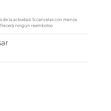
s de la actividad. Si cancelas con menos
 ofrecerá ningún reembolso.
sar