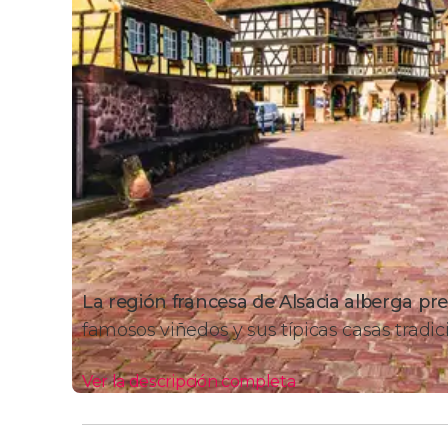
La región francesa de Alsacia alberga pre
famosos viñedos y sus típicas casas tradic
Ver la descripción completa
Itinerario