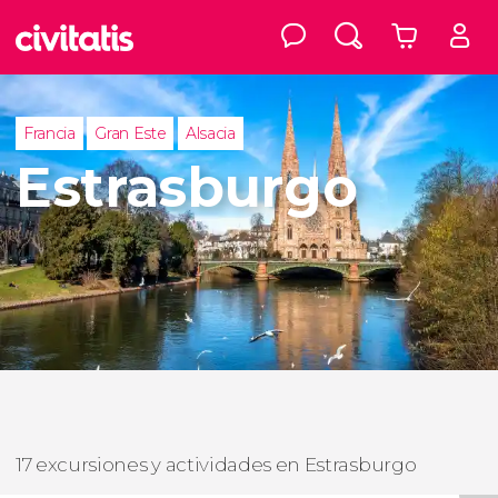
Francia
Gran Este
Alsacia
Estrasburgo
17 excursiones y actividades en Estrasburgo