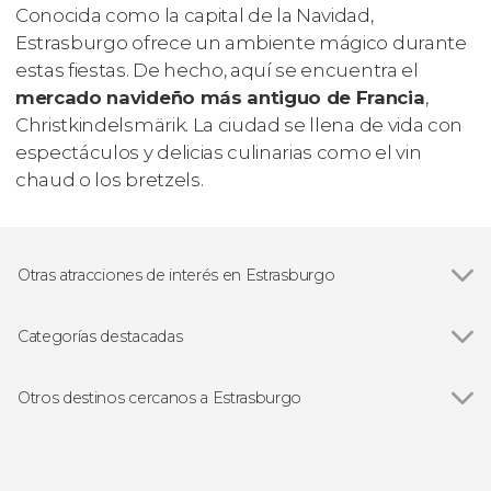
Conocida como la capital de la Navidad,
Estrasburgo ofrece un ambiente mágico durante
estas fiestas. De hecho, aquí se encuentra el
mercado navideño más antiguo de Francia
,
Christkindelsmärik. La ciudad se llena de vida con
espectáculos y delicias culinarias como el
vin
chaud
o los
bretzels
.
Otras atracciones de interés en Estrasburgo
Catedral de Estrasburgo
Categorías destacadas
Ver todas
Visitas guiadas en Estrasburgo
Free tours en Estrasburgo
Otros destinos cercanos a Estrasburgo
Excursiones de un día
Ver todas
Orschwiller
Haguenau
Selestat