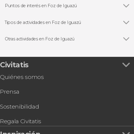
Puntos de interés en Foz de Iguazú
Cataratas de Iguazú
Tipos de actividades en Foz de Iguazú
Ver todas
Excursiones de un día
Entradas
Otras actividades en Foz de Iguazú
Visitas guiadas y free tours
Ver todas
Tour de aventura por el lado argentino de las
Senderismo / Trekking
Cataratas de Iguazú
Gastronomía y enoturismo
Paseo en helicóptero por las Cataratas de
Civitatis
Iguazú
Quiénes somos
Entrada al Parque das Aves
Paseo en catamarán con cena
Prensa
Free tour por Foz de Iguazú
Espectáculo de luz y sonido en la represa de
Itaipú
Sostenibilidad
Kayak o paddle surf en el río Iguazú +
Senderismo
Regala Civitatis
Entrada a Dreams Eco Park de Foz de Iguazú