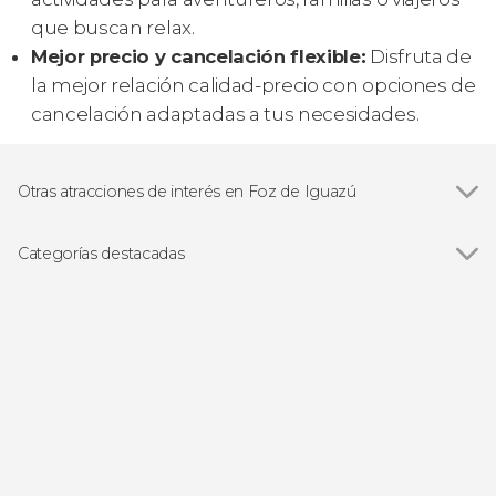
que buscan relax.
Mejor precio y cancelación flexible:
Disfruta de
la mejor relación calidad-precio con opciones de
cancelación adaptadas a tus necesidades.
Otras atracciones de interés en Foz de Iguazú
Cataratas de Iguazú
Categorías destacadas
Ver todas
Excursiones de un día
Entradas
Visitas guiadas y free tours
Senderismo / Trekking
Gastronomía y enoturismo