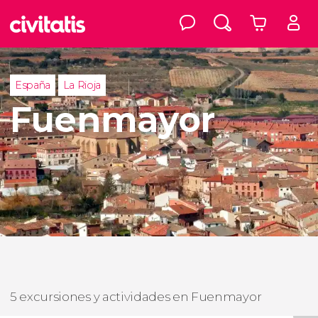
España
La Rioja
Fuenmayor
5 excursiones y actividades en Fuenmayor