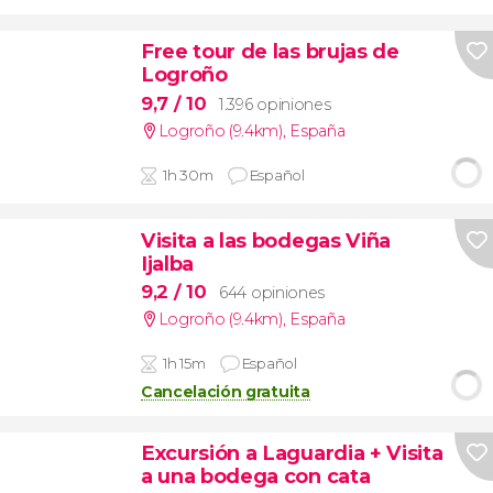
Free tour de las brujas de
Logroño
9,7
/ 10
1.396 opiniones
Logroño (9.4km)
,
España
1h 30m
Español
Visita a las bodegas Viña
Ijalba
9,2
/ 10
644 opiniones
Logroño (9.4km)
,
España
1h 15m
Español
Cancelación gratuita
Excursión a Laguardia + Visita
a una bodega con cata