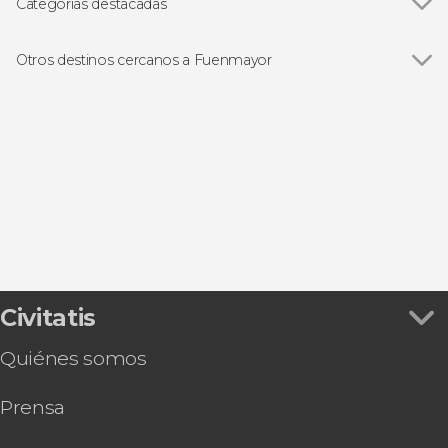
Categorías destacadas
Gastronomía y enoturismo
Otros destinos cercanos a Fuenmayor
Ver todas
Logroño
Laguardia
Cenicero
Oyón
Lapuebla de Labarca
Civitatis
Quiénes somos
Prensa