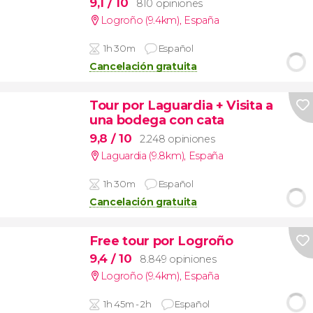
9,1
/ 10
810 opiniones
Logroño (9.4km)
,
España
1h 30m
Español
Cancelación gratuita
Tour por Laguardia + Visita a
una bodega con cata
9,8
/ 10
2.248 opiniones
Laguardia (9.8km)
,
España
1h 30m
Español
Cancelación gratuita
Free tour por Logroño
9,4
/ 10
8.849 opiniones
Logroño (9.4km)
,
España
1h 45m - 2h
Español