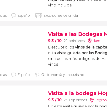
vino incluida!
horas
Español
Excursiones de un día
Visita a las Bodegas
9,3
/ 10
29 opiniones
Haro
Descubrid los
vinos de la capita
esta
visita guiada por las Bod
una de las más antiguas de Har
vinos!
horas
Español
Gastronomía y enoturismo
Visita a la bodega Ho
9,3
/ 10
230 opiniones
Logro
En esta
visita guiada por la bo