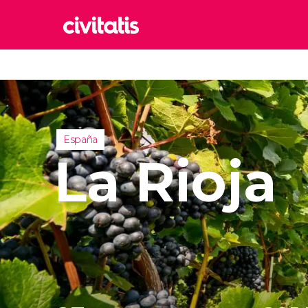
Rom
Italia
Lond
Reino 
España
Edim
La Rioja
Reino 
Marr
Marrue
Esta
Turquía