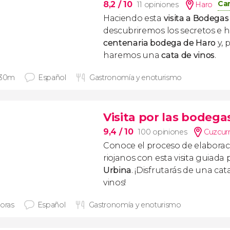
Can
8,2
/ 10
11 opiniones
Haro
Haciendo esta
visita a Bodegas
descubriremos los secretos e hi
centenaria bodega de Haro
y, 
haremos una
cata de vinos
.
 30m
Español
Gastronomía y enoturismo
Visita por las bodega
9,4
/ 10
100 opiniones
Cuzcurr
Conoce el proceso de elaboraci
riojanos con esta visita guiada 
Urbina
. ¡Disfrutarás de una ca
vinos!
horas
Español
Gastronomía y enoturismo