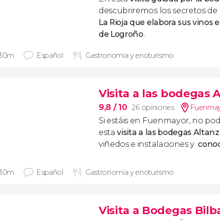
descubriremos los secretos de 
La Rioja que elabora sus vinos e
de Logroño
.
 30m
Español
Gastronomía y enoturismo
Visita a las bodegas 
9,8
/ 10
26 opiniones
Fuenma
Si estáis en Fuenmayor, no pod
esta
visita a las bodegas Altan
viñedos e instalaciones y
conoc
 30m
Español
Gastronomía y enoturismo
Visita a Bodegas Bilb