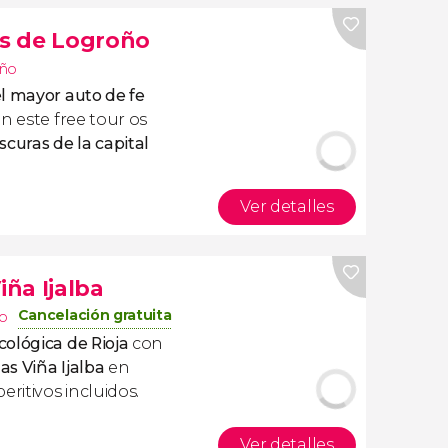
as de Logroño
ño
l mayor auto de fe
En este free tour os
scuras de la capital
Ver detalles
iña Ijalba
Cancelación gratuita
o
ológica de Rioja
con
as Viña Ijalba
en
eritivos incluidos.
Ver detalles