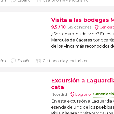
 15m
Español
Gastronomía y enoturismo
Visita a las bodegas
9,5
/ 10
319 opiniones
Cenicer
¿Sois amantes del vino? En es
Marqués de Cáceres
conoceréis
de los vinos más reconocidos de
 15m
Español
Gastronomía y enoturismo
Excursión a Laguardi
cata
Cancelació
Novedad
Logroño
En esta excursión a Laguardia
esencia de uno de los
pueblos 
Rioja Alavesa
y visitaremos una