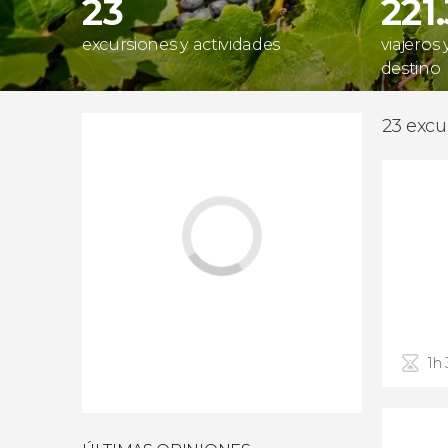
23
221
excursiones y actividades
viajeros
destino
23 excu
1h