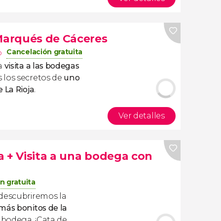
 Marqués de Cáceres
Cancelación gratuita
o
ta
visita a las bodegas
 los secretos de
uno
 La Rioja
.
Ver detalles
a + Visita a una bodega con
n gratuita
 descubriremos la
más bonitos de la
 bodega. ¡Cata de