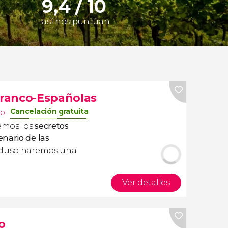
9,4 / 10
así nos puntúan
 Franco-Españolas
Cancelación gratuita
ño
remos los
secretos
nario de las
Incluso haremos una
Ver detalles
o