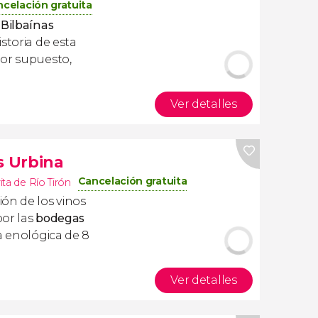
celación gratuita
 Bilbaínas
storia de esta
por supuesto,
Ver detalles
s Urbina
Cancelación gratuita
ita de Río Tirón
ón de los vinos
por las
bodegas
ta enológica de 8
Ver detalles