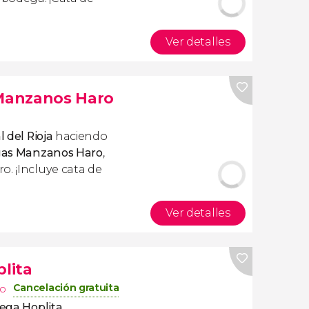
Ver detalles
 Manzanos Haro
l del Rioja
haciendo
egas Manzanos Haro
,
o. ¡Incluye cata de
Ver detalles
plita
Cancelación gratuita
ño
dega Hoplita