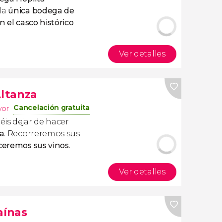
la
única bodega de
n el casco histórico
Ver detalles
Altanza
Cancelación gratuita
yor
éis dejar de hacer
za
. Recorreremos sus
eremos sus vinos
.
Ver detalles
aínas