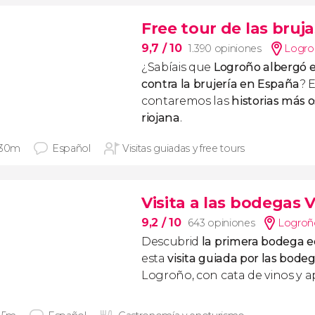
Free tour de las bruj
9,7
/ 10
1.390 opiniones
Logro
¿Sabíais que
Logroño albergó e
contra la brujería en España
? 
contaremos las
historias más o
riojana
.
 30m
Español
Visitas guiadas y free tours
Visita a las bodegas V
9,2
/ 10
643 opiniones
Logroñ
Descubrid
la primera bodega ec
esta
visita guiada por las bodeg
Logroño, con cata de vinos y ap