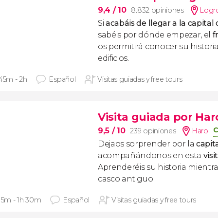
9,4
/ 10
8.832 opiniones
Logr
Si
acabáis de llegar a la capital 
sabéis por dónde empezar, el
f
os permitirá conocer su historia
edificios.
 45m - 2h
Español
Visitas guiadas y free tours
Visita guiada por Har
C
9,5
/ 10
239 opiniones
Haro
Dejaos sorprender por la
capita
acompañándonos en esta
vis
Aprenderéis su historia mientr
casco antiguo.
 15m - 1h 30m
Español
Visitas guiadas y free tours