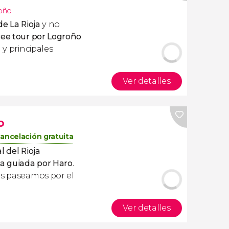
oño
de La Rioja
y no
ree tour por Logroño
 y principales
Ver detalles
o
ancelación gratuita
l del Rioja
ita guiada por Haro
.
as paseamos por el
Ver detalles