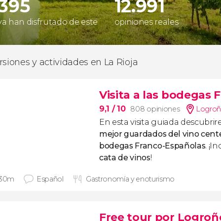
.395
12.991
 ya han disfrutado de este
opiniones reales
rsiones y actividades en La Rioja
Visita a las bodegas
9,1
/ 10
808 opiniones
Logro
En esta visita guiada descubri
mejor guardados del vino cente
bodegas Franco-Españolas
. ¡
cata de vinos
!
 30m
Español
Gastronomía y enoturismo
Free tour por Logroñ