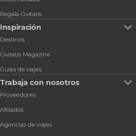
Juego de pistas en Granada: Búsqueda del
tesoro
Regala Civitatis
Entrada a la Basílica de San Juan de Dios con
Inspiración
audioguía
Destinos
Civitatis Magazine
Guías de viajes
Trabaja con nosotros
Proveedores
Afiliados
Agencias de viajes