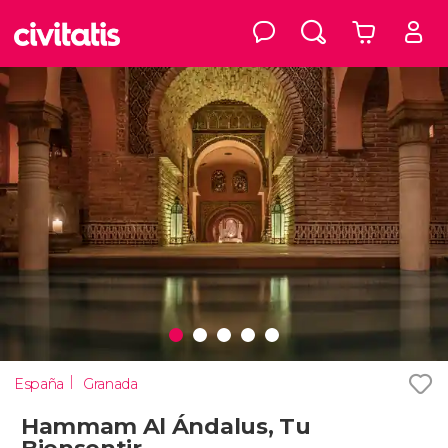
España
Granada
Hammam Al Ándalus, Tu
Biensentir