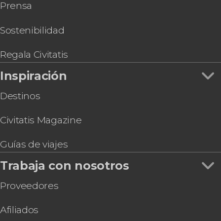
Prensa
Excursión al Caminito del Rey
Entrada a la Basílica de San Juan de Dios con
audioguía
Sostenibilidad
Excursión a una almazara del Valle de Lecrín
Juego de pistas en Granada: Búsqueda del
Regala Civitatis
tesoro
Inspiración
Free tour por los alrededores de la Alhambra
Destinos
Civitatis Magazine
Guías de viajes
Trabaja con nosotros
Proveedores
Afiliados