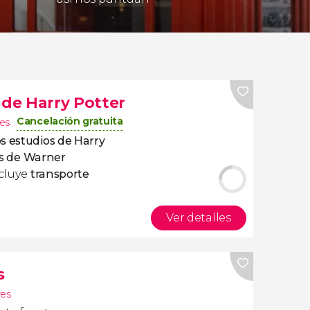
 de Harry Potter
Cancelación gratuita
es
os estudios de Harry
es de Warner
ncluye
transporte
Ver detalles
s
es