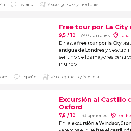
 4h
Español
Visitas guiadas y free tours
Free tour por La City
9,5
/ 10
15.910 opiniones
Londr
En este
free tour por la City
vis
antigua de Londres
y descubri
ser uno de los mayores centros
mundo.
horas
Español
Visitas guiadas y free tours
Excursión al Castill
Oxford
7,8
/ 10
1.193 opiniones
Londre
En la
excursión a Windsor, St
veremos el que fue el
castillo f