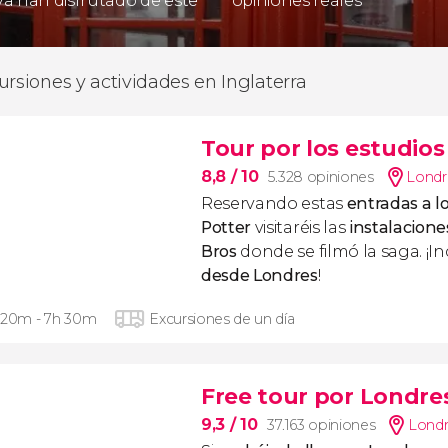
 ya han disfrutado de este
opiniones reales
ursiones y actividades en Inglaterra
Tour por los estudios
8,8
/ 10
5.328 opiniones
Londr
Reservando estas
entradas a l
Potter
visitaréis las
instalacion
Bros
donde se filmó la saga. ¡I
desde Londres
!
 20m - 7h 30m
Excursiones de un día
Free tour por Londre
9,3
/ 10
37.163 opiniones
Londr