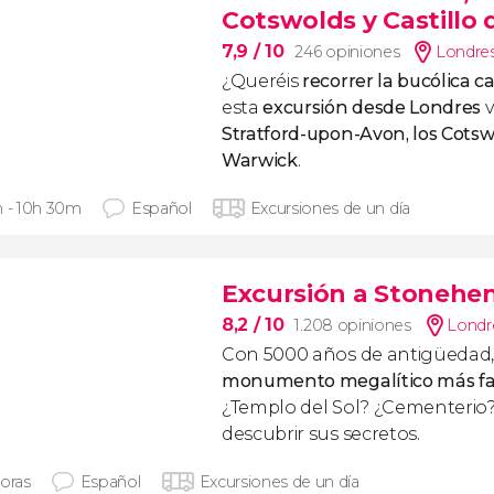
Cotswolds y Castillo
7,9
/ 10
246 opiniones
Londre
¿Queréis
recorrer la bucólica 
esta
excursión desde Londres
Stratford-upon-Avon, los Cotswo
Warwick
.
h - 10h 30m
Español
Excursiones de un día
Excursión a Stonehen
8,2
/ 10
1.208 opiniones
Londr
Con 5000 años de antigüedad
monumento megalítico más f
¿Templo del Sol? ¿Cementerio
descubrir sus secretos.
horas
Español
Excursiones de un día