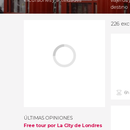
excursiones y actividades
viajeros
destino
226 exc
6h
ÚLTIMAS OPINIONES
Free tour por La City de Londres