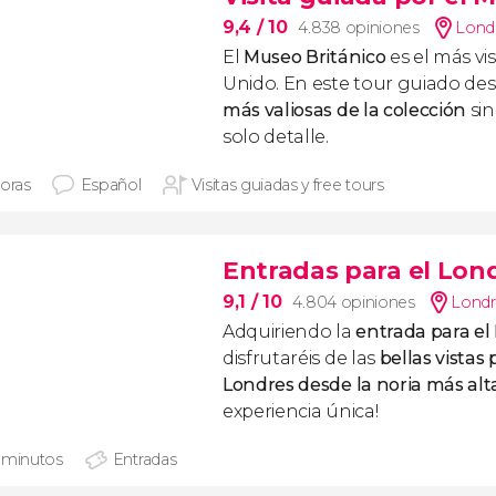
9,4
/ 10
4.838 opiniones
Lond
El
Museo Británico
es el más vi
Unido. En este tour guiado de
más valiosas de la colección
sin
solo detalle.
horas
Español
Visitas guiadas y free tours
Entradas para el Lon
9,1
/ 10
4.804 opiniones
Londr
Adquiriendo la
entrada para el
disfrutaréis de las
bellas
vistas
Londres desde la noria más al
experiencia única!
 minutos
Entradas