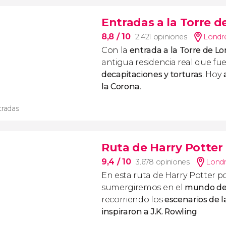
Entradas a la Torre d
8,8
/ 10
2.421 opiniones
Londr
Con la
entrada a la Torre de L
antigua residencia real que fu
decapitaciones y torturas
. Hoy
la Corona
.
tradas
Ruta de Harry Potter
9,4
/ 10
3.678 opiniones
Lond
En esta ruta de Harry Potter p
sumergiremos en el
mundo de
recorriendo los
escenarios de l
inspiraron a J.K. Rowling
.