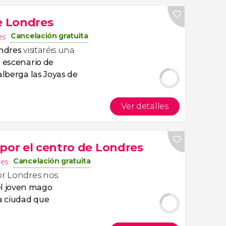
e Londres
Cancelación gratuita
es
ondres
visitaréis una
e
escenario de
alberga las Joyas de
Ver detalles
 por el centro de Londres
Cancelación gratuita
res
or Londres nos
l joven mago
a ciudad que