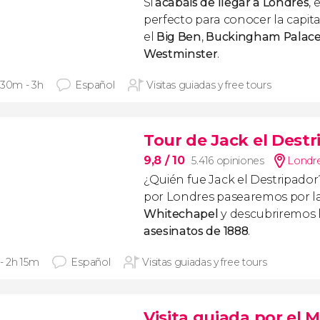
Si
acabáis de llegar a Londres
, 
perfecto para conocer la capita
el
Big Ben
,
Buckingham Palac
Westminster
.
 30m - 3h
Español
Visitas guiadas y free tours
Tour de Jack el Destr
9,8
/ 10
5.416 opiniones
Londr
¿Quién fue Jack el Destripador?
por Londres pasearemos por l
Whitechapel
y descubriremos 
asesinatos de 1888
.
 - 2h 15m
Español
Visitas guiadas y free tours
Visita guiada por el 