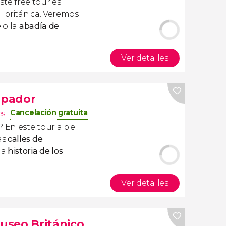
este free tour es
l británica. Veremos
e
o la
abadía de
Ver detalles
ipador
Cancelación gratuita
es
 En este tour a pie
as
calles de
la
historia de los
Ver detalles
Museo Británico