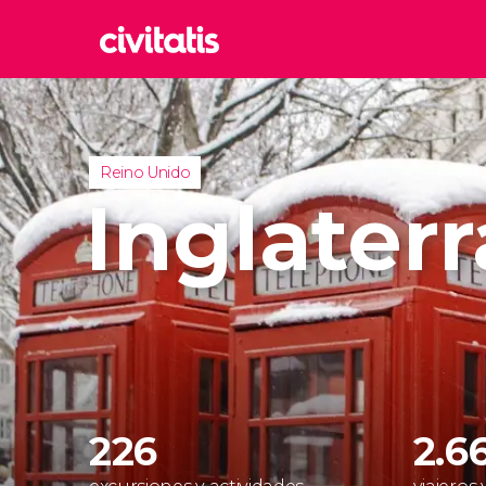
Rom
Italia
Lond
Reino Unido
Reino 
Inglaterr
Edim
Reino 
Marr
Marrue
Esta
Turquía
226
2.6