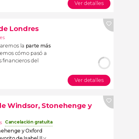
Ver detalles
 de Londres
es
itaremos la
parte más
remos cómo pasó a
 financieros del
Ver detalles
o de Windsor, Stonehenge y
Cancelación gratuita
s
onehenge y Oxford
avorito de Isabel II
y