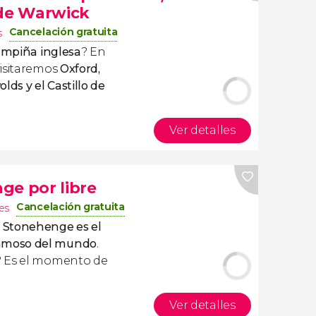
 de Warwick
Cancelación gratuita
s
campiña inglesa
? En
visitaremos
Oxford,
lds y el Castillo de
Ver detalles
ge por libre
Cancelación gratuita
es
,
Stonehenge es el
amoso del mundo
.
? Es el momento de
Ver detalles