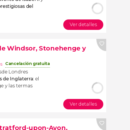
restigiosas del
Ver detalles
o de Windsor, Stonehenge y
Cancelación gratuita
es
esde Londres
s de Inglaterra
: el
e y las termas
Ver detalles
Stratford-upon-Avon,