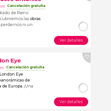
Cancelación gratuita
res
sitado de Reino
scubriremos las
obras
 perdernos ni un
Ver detalles
don Eye
Cancelación gratuita
es
 London Eye
 panorámicas de
ta de Europa
. ¡Una
Ver detalles