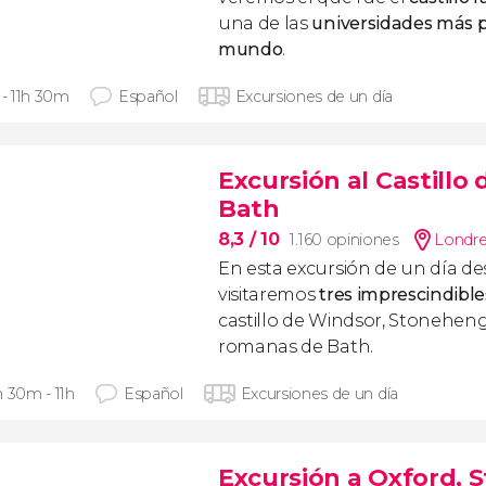
una de las
universidades más p
mundo
.
 - 11h 30m
Español
Excursiones de un día
Excursión al Castill
Bath
8,3
/ 10
1.160 opiniones
Londr
En esta excursión de un día d
visitaremos
tres imprescindible
castillo de Windsor, Stoneheng
romanas de Bath.
h 30m - 11h
Español
Excursiones de un día
Excursión a Oxford, 