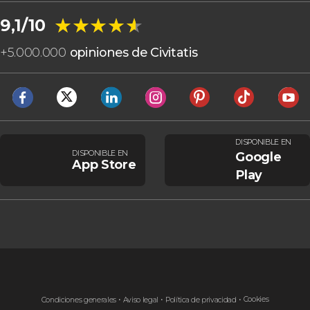
★★★★★
★★★★★
9,1/10
+
5.000.000
opiniones de Civitatis
DISPONIBLE EN
DISPONIBLE EN
Google
App Store
Play
Cookies
Condiciones generales
Aviso legal
Política de privacidad