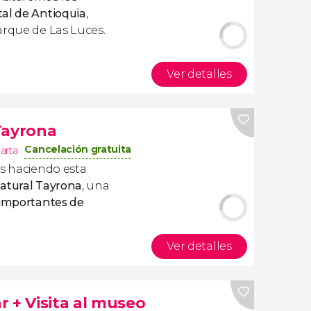
tal de Antioquia
,
arque de Las Luces.
Ver detalles
Tayrona
Cancelación gratuita
arta
as haciendo esta
Natural Tayrona
, una
 importantes de
Ver detalles
 + Visita al museo