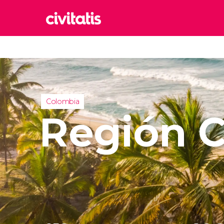
Rom
Italia
Lond
Reino 
Colombia
Edim
Región C
Reino 
Marr
Marrue
Esta
Turquía