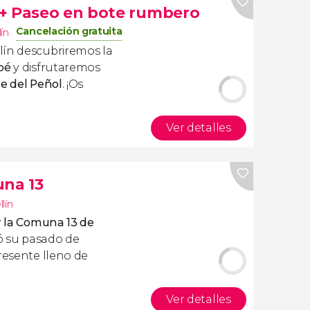
 + Paseo en bote rumbero
Cancelación gratuita
ín
lín descubriremos la
pé
y disfrutaremos
e del Peñol
. ¡Os
Ver detalles
una 13
lín
or la Comuna 13 de
ó su pasado de
resente lleno de
Ver detalles