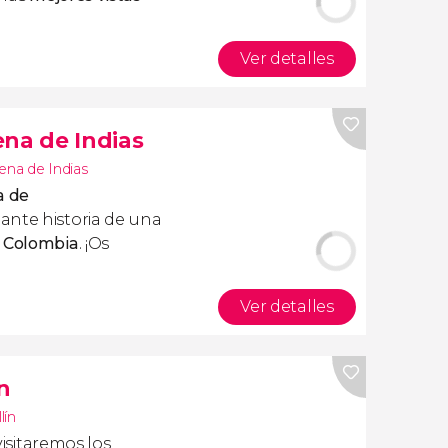
Ver detalles
ena de Indias
ena de Indias
a de
nte historia de una
e Colombia
. ¡Os
Ver detalles
n
lín
isitaremos los