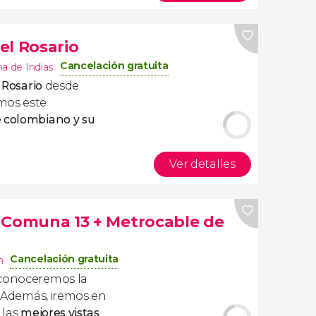
del Rosario
Cancelación gratuita
a de Indias
l Rosario
desde
mos este
e colombiano y su
Ver detalles
la Comuna 13 + Metrocable de
Cancelación gratuita
n
conoceremos la
. Además, iremos en
 las
mejores vistas