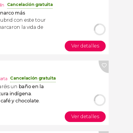
Cancelación gratuita
ín
l
narco más
ubrid con este tour
arcaron la vida de
Ver detalles
Cancelación gratuita
arta
aréis un
baño en la
tura indígena
.
 café y chocolate
.
Ver detalles