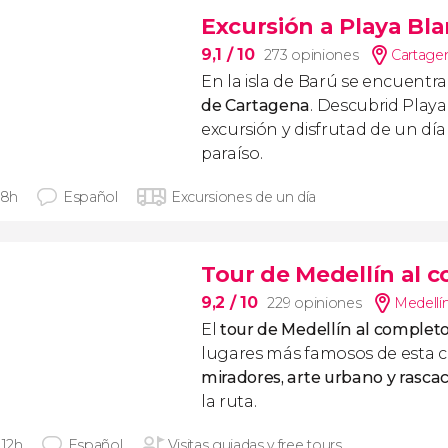
Excursión a Playa Bl
9,1
/ 10
273 opiniones
Cartagen
En la isla de Barú se encuentr
de Cartagena
. Descubrid Play
excursión y disfrutad de un día
paraíso.
 8h
Español
Excursiones de un día
Tour de Medellín al 
9,2
/ 10
229 opiniones
Medellí
El
tour de Medellín al complet
lugares más famosos de esta c
miradores, arte urbano y rascac
la ruta.
 12h
Español
Visitas guiadas y free tours