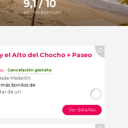
9,1 / 10
así nos puntúan
y el Alto del Chocho + Paseo
Cancelación gratuita
lín
sde Medellín
 más bonitos de
utar de un
Ver detalles