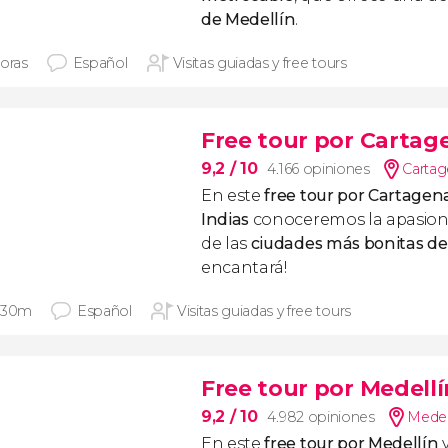
de Medellín
.
horas
Español
Visitas guiadas y free tours
Free tour por Cartag
9,2
/ 10
4.166 opiniones
Cartag
En este
free tour por Cartagen
Indias
conoceremos la apasiona
de las
ciudades más bonitas d
encantará!
 30m
Español
Visitas guiadas y free tours
Free tour por Medellí
9,2
/ 10
4.982 opiniones
Medel
En este
free tour por Medellín
v