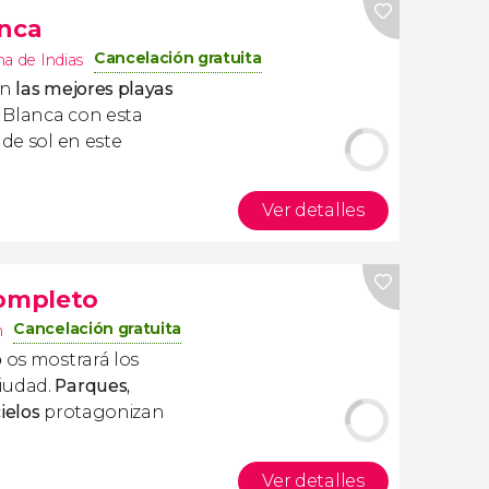
anca
Cancelación gratuita
a de Indias
an
las mejores playas
a Blanca con esta
 de sol en este
Ver detalles
completo
Cancelación gratuita
n
o
os mostrará los
iudad.
Parques,
ielos
protagonizan
Ver detalles