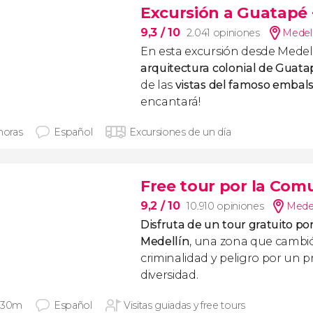
Excursión a Guatapé
9,3
/ 10
2.041 opiniones
Medell
En esta excursión desde Medel
arquitectura colonial de Guata
de las
vistas del famoso embals
encantará!
horas
Español
Excursiones de un día
Free tour por la Com
9,2
/ 10
10.910 opiniones
Medel
Disfruta de un tour gratuito p
Medellín
, una zona que cambi
criminalidad y peligro por un p
diversidad.
 30m
Español
Visitas guiadas y free tours