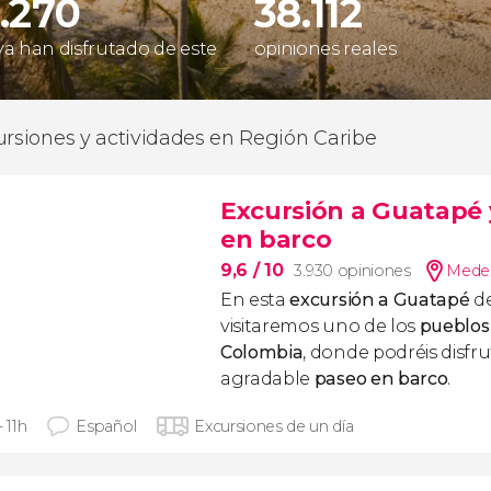
.270
38.112
 ya han disfrutado de este
opiniones reales
ursiones y actividades en Región Caribe
Excursión a Guatapé 
en barco
9,6
/ 10
3.930 opiniones
Medel
En esta
excursión a Guatapé
de
visitaremos uno de los
pueblos
Colombia
, donde podréis disfr
agradable
paseo en barco
.
- 11h
Español
Excursiones de un día