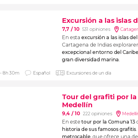
Excursión a las islas 
7,7
/ 10
531 opiniones
Cartagen
En esta
excursión a las islas de
Cartagena de Indias explorare
excepcional entorno del Carib
gran diversidad marina
.
 - 8h 30m
Español
Excursiones de un día
Tour del grafiti por 
Medellín
9,4
/ 10
222 opiniones
Medellí
En este
tour por la Comuna 13
historia de sus famosos grafitis
metrocable
, que ofrece una de