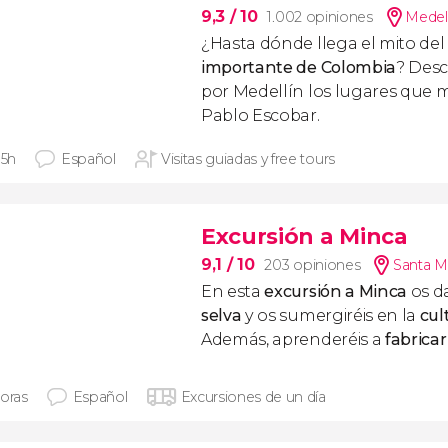
9,3
/ 10
1.002 opiniones
Medell
¿Hasta dónde llega el mito de
importante de Colombia
? Desc
por Medellín los lugares que m
Pablo Escobar.
 5h
Español
Visitas guiadas y free tours
Excursión a Minca
9,1
/ 10
203 opiniones
Santa M
En esta
excursión a Minca
os d
selva
y os sumergiréis en la
cul
Además, aprenderéis a
fabricar
horas
Español
Excursiones de un día