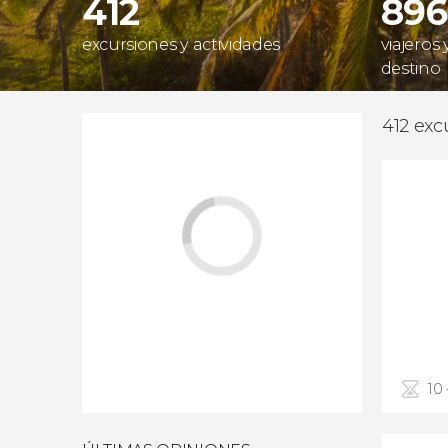
412
896
excursiones y actividades
viajeros
destino
412 exc
10 