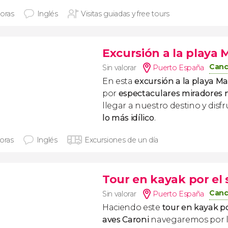
horas
Inglés
Visitas guiadas y free tours
Excursión a la playa 
Canc
Sin valorar
Puerto España
En esta
excursión a la playa M
por
espectaculares miradores 
llegar a nuestro destino y disf
lo más idílico
.
horas
Inglés
Excursiones de un día
Tour en kayak por el 
Canc
Sin valorar
Puerto España
Haciendo este
tour en kayak po
aves Caroni
navegaremos por l