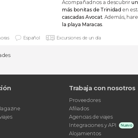
Acompañadnos a descubrir
un
más bonitas de Trinidad
en es
cascadas Avocat
. Además, ha
la playa Maracas
.
horas
Español
Excursiones de un día
dades
ción
Trabaja con nosotros
Proveedores
 Magazine
Afiliados
viajes
Agencias de viajes
Integraciones y API
Nuevo
Alojamientos