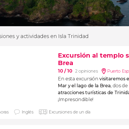
siones y actividades en Isla Trinidad
Excursión al templo so
Brea
10
/ 10
2 opiniones
Puerto Es
En esta excursión
visitaremos e
Mar y el lago de la Brea
, dos de
atracciones turísticas de Trini
¡Imprescindible!
horas
Inglés
Excursiones de un día