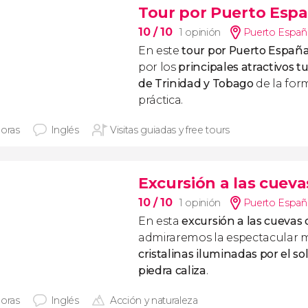
Tour por Puerto Esp
10
/ 10
1 opinión
Puerto Españ
En este
tour por Puerto Españ
por los
principales atractivos tu
de Trinidad y Tobago
de la fo
práctica.
horas
Inglés
Visitas guiadas y free tours
Excursión a las cuev
10
/ 10
1 opinión
Puerto Españ
En esta
excursión a las cuevas
admiraremos la espectacular 
cristalinas iluminadas por el s
piedra caliza
.
horas
Inglés
Acción y naturaleza