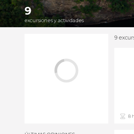
9
excursiones y actividades
9 excur
8 