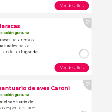
Ver detalles
Maracas
elación gratuita
aracas
pasaremos
naturales
hasta
rutar de un
lugar de
Ver detalles
santuario de aves Caroni
elación gratuita
r el santuario de
os espectaculares