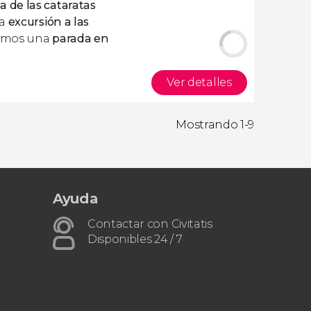
a de las cataratas
ta
excursión a las
remos una
parada en
Ver detalles
Mostrando 1-9
Ayuda
Contactar con Civitatis
Disponibles 24 / 7