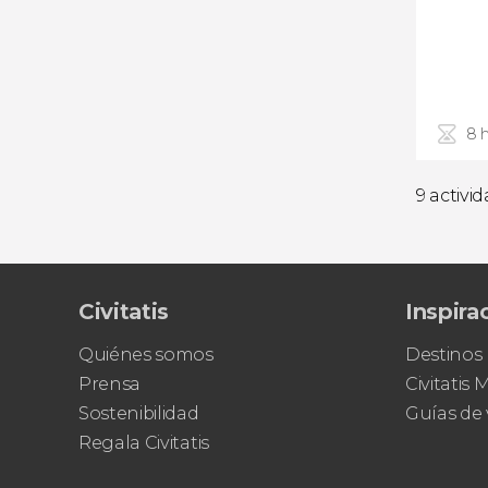
8 
9 activi
Civitatis
Inspira
Quiénes somos
Destinos
Prensa
Civitatis
Sostenibilidad
Guías de 
Regala Civitatis