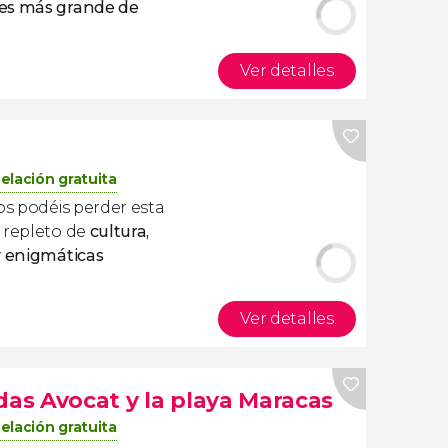
res más grande de
Ver detalles
elación gratuita
os podéis perder esta
 repleto de
cultura,
y enigmáticas
Ver detalles
das Avocat y la playa Maracas
elación gratuita