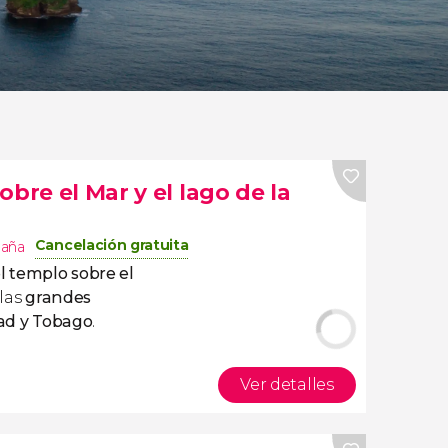
bre el Mar y el lago de la
Cancelación gratuita
paña
l templo sobre el
 las
grandes
dad y Tobago
.
Ver detalles