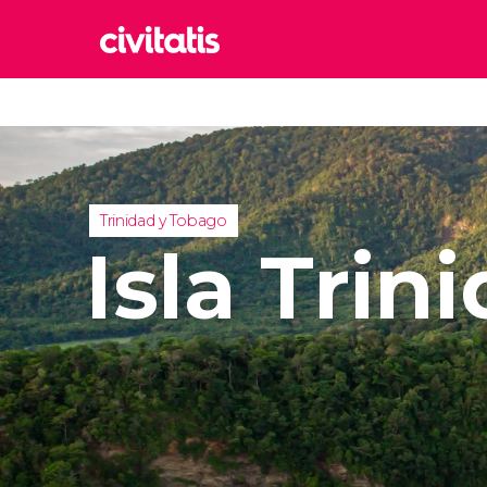
Rom
Italia
Lond
Reino 
Trinidad y Tobago
Edim
Isla Trin
Reino 
Marr
Marrue
Esta
Turquía