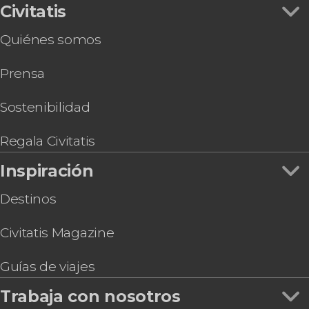
Civitatis
Quiénes somos
Sin valorar
una de las cataratas más
Prensa
bonitas de Trinidad
excursión a las cascadas
Avocat
parada en la playa
Sostenibilidad
Maracas
Regala Civitatis
Inspiración
Destinos
Civitatis Magazine
Guías de viajes
Trabaja con nosotros