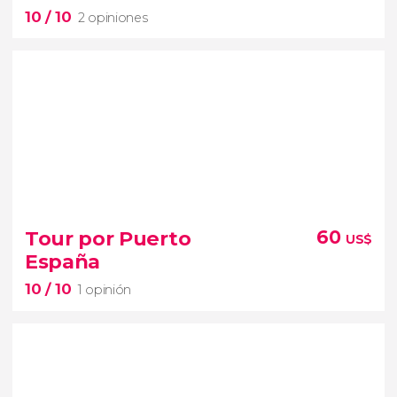
10
/ 10
2 opiniones
10


2 opiniones
Tour por Puerto
60
US$
visitaremos el templo sobre el Mar
España
y el lago de la Brea
grandes atracciones
10
/ 10
turísticas de Trinidad y Tobago
1 opinión