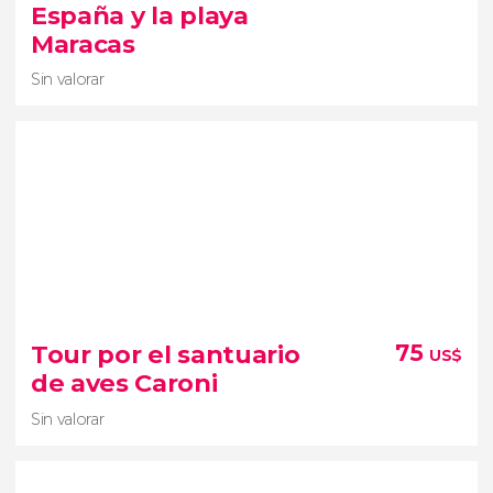
aguas
España y la playa
cristalinas iluminadas por el sol entre muros de
Maracas
piedra caliza
Sin valorar
Sin valorar
Tour por el santuario
75
US$
tour por Puerto España
de aves Caroni
principales puntos de la ciudad
playa
Maracas
Sin valorar