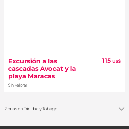
Sin valorar
Excursión a las
115
US$
excursión a Lopinot
cultura,
cascadas Avocat y la
música, chocolate, naturaleza y enigmáticas
playa Maracas
leyendas
Sin valorar
Zonas en Trinidad y Tobago
Ver todas
Isla de Tobago
Isla Trinidad