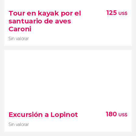
Sin valorar
Tour en kayak por el
125
US$
excursión a la playa Maracas
santuario de aves
espectaculares miradores naturales
Caroni
lugar de lo más idílico
Sin valorar
Sin valorar
tour en kayak por el santuario de aves
Excursión a Lopinot
180
US$
Caroni
canales de
Sin valorar
la zona de manglares más grande de Trinidad y
Tobago