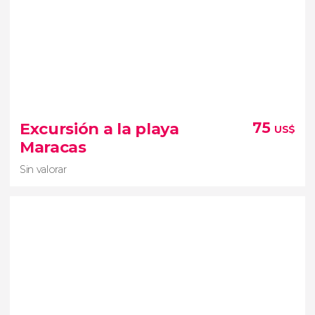
Sin valorar
tour por el santuario de aves Caroni
Excursión a la playa
75
US$
zona de manglares más grande de
Maracas
Trinidad y Tobago
Sin valorar