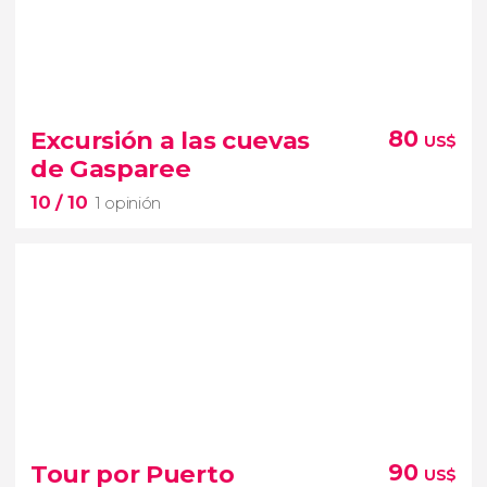
10


1 opinión
Excursión a las cuevas
80
US$
tour por Puerto España
de Gasparee
principales atractivos turísticos de la capital de
10
/ 10
Trinidad y Tobago
1 opinión
10


1 opinión
excursión a las cuevas de Gasparee
Tour por Puerto
90
US$