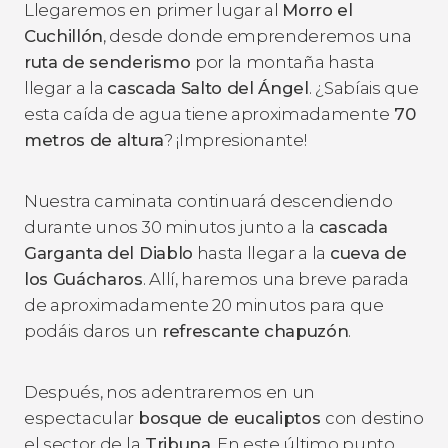
Llegaremos en primer lugar al
Morro el
Cuchillón
, desde donde emprenderemos una
ruta de senderismo
por la montaña hasta
llegar a la
cascada Salto del Ángel
. ¿Sabíais que
esta caída de agua tiene aproximadamente
70
metros de altura
? ¡Impresionante!
Nuestra caminata continuará descendiendo
durante unos 30 minutos junto a la
cascada
Garganta del Diablo
hasta llegar a la
cueva de
los Guácharos
. Allí, haremos una breve parada
de aproximadamente 20 minutos para que
podáis daros un
refrescante chapuzón
.
Después, nos adentraremos en un
espectacular
bosque de eucaliptos
con destino
el sector de la
Tribuna
. En este último punto,