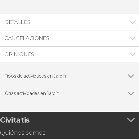
DETALLES
CANCELACIONES
OPINIONES
Tipos de actividades en Jardín
Excursiones de un día
Otras actividades en Jardín
Ver todas
Tour en 4x4 por Jardín
Tour del café por Jardín
Paseo a caballo por Jardín
Civitatis
Senderismo por la cascada Escalera de Cristal y
Quiénes somos
Mirador de Cristo Rey