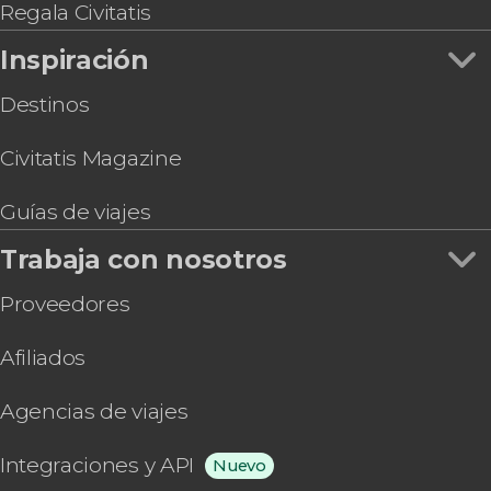
Kansai y Kioto u Osaka
Regala Civitatis
Tour gastronómico por el mercado de Nishiki
Inspiración
Tren panorámico de Sagano
Destinos
Civitatis Magazine
Guías de viajes
Trabaja con nosotros
Proveedores
Afiliados
Agencias de viajes
Integraciones y API
Nuevo