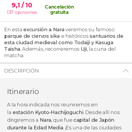
9,1
/ 10
Cancelación
137
opiniones
gratuita
En esta
excursión a Nara
veremos su famoso
parque de ciervos sika
e históricos
santuarios de
esta ciudad medieval como Todaiji y
Kasuga
Taisha
. Además, recorreremos
Uji
, la cuna del
matcha.
DESCRIPCIÓN
Itinerario
A la hora indicada nos reuniremos en
la
estación Kyoto-Hachijoguchi
. Desde allí nos
dirigiremos a
Nara
, que fue
capital de Japón
durante la Edad Media
. ¡Es una de las ciudades