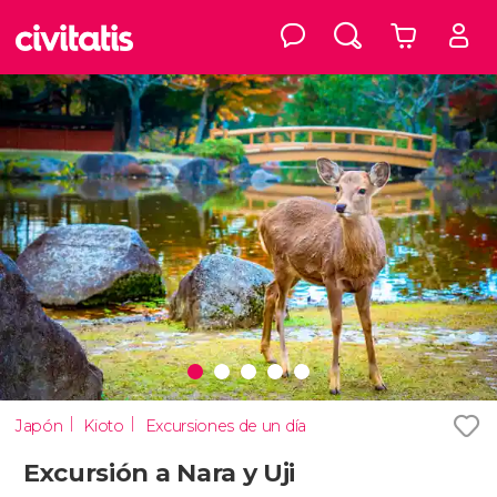
Japón
Kioto
Excursiones de un día
Excursión a Nara y Uji