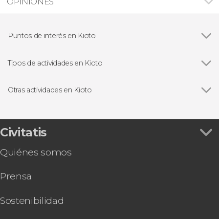
OPINIONES
Puntos de interés en Kioto
Ver todas
Gion
Fushimi Inari-Taisha
Tipos de actividades en Kioto
Pabellón Dorado
Ver todas
Visitas guiadas y free tours
Castillo Nijo
Free Tour
Otras actividades en Kioto
Bosque de bambú de Arashiyama
Excursiones de un día
Ver todas
Tour por el bosque de bambú y los templos de
Palacio Imperial de Kioto
Tarjetas de transporte
Arashiyama
Pabellón Dorado, templo Otagi Nenbutsu-ji y
Civitatis
bosque de Arashiyama
Quiénes somos
Tour de los fantasmas de Kioto
Alquiler de kimono tradicional en Kioto
Prensa
Tour en bicicleta por Kioto
Entrada a la Torre de Kioto
Autobús turístico de Kioto
Sostenibilidad
Haruka Express, tren entre el Aeropuerto de