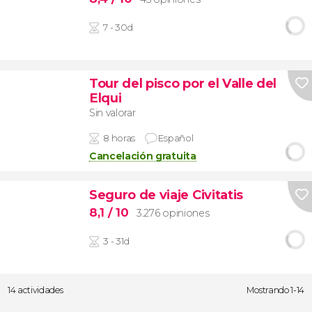
7 - 30d
Tour del pisco por el Valle del
Elqui
Sin valorar
8 horas
Español
Cancelación gratuita
Seguro de viaje Civitatis
8,1
/ 10
3.276 opiniones
3 - 31d
14 actividades
Mostrando 1-14