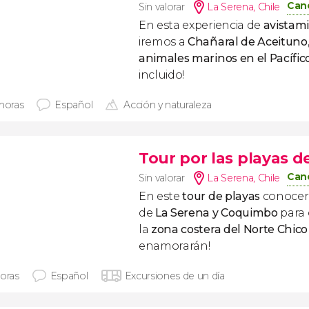
Canc
Sin valorar
La Serena
,
Chile
En esta experiencia de
avistam
iremos a
Chañaral de Aceituno
animales marinos en el Pacífic
incluido!
 horas
Español
Acción y naturaleza
Tour por las playas 
Canc
Sin valorar
La Serena
,
Chile
En este
tour de playas
conocere
de
La Serena y Coquimbo
para 
la
zona costera del Norte Chico
enamorarán!
horas
Español
Excursiones de un día