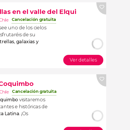
as en el valle del Elqui
Cancelación gratuita
Chile
osee uno de los cielos
frutaréis de su
rellas, galaxias y
Ver detalles
y Coquimbo
Cancelación gratuita
Chile
Coquimbo
visitaremos
antes e históricas de
ca Latina
. ¡Os