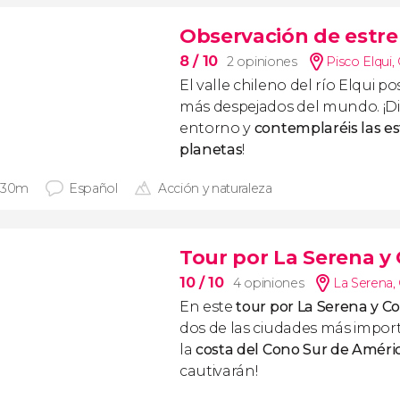
Observación de estrell
8
/ 10
2 opiniones
Pisco Elqui
,
El valle chileno del río Elqui p
más despejados del mundo. ¡Dis
entorno y
contemplaréis las est
planetas
!
 30m
Español
Acción y naturaleza
Tour por La Serena 
10
/ 10
4 opiniones
La Serena
,
En este
tour por La Serena y 
dos de las ciudades más import
la
costa del Cono Sur de Améri
cautivarán!