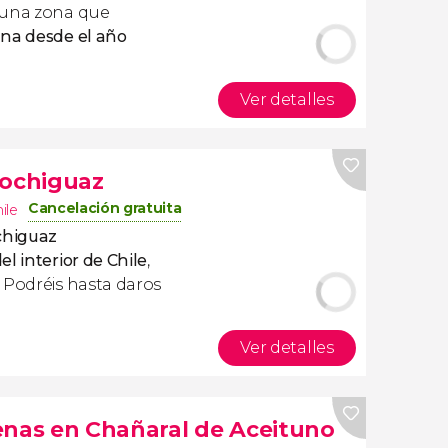
 una zona que
ana desde el año
Ver detalles
Cochiguaz
Cancelación gratuita
ile
chiguaz
el interior de Chile
,
 Podréis hasta daros
Ver detalles
enas en Chañaral de Aceituno