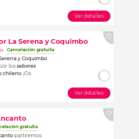
Ver detalles
or La Serena y Coquimbo
Cancelación gratuita
le
 Serena y Coquimbo
por los
sabores
o chileno
. ¡Os
Ver detalles
 Encanto
elación gratuita
ncanto
partiremos