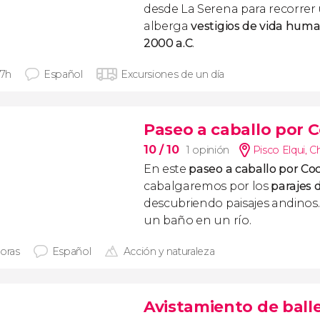
desde La Serena para recorrer
alberga
vestigios de vida hum
2000 a.C
.
 7h
Español
Excursiones de un día
Paseo a caballo por 
10
/ 10
1 opinión
Pisco Elqui
,
Ch
En este
paseo a caballo por Co
cabalgaremos por los
parajes d
descubriendo paisajes andinos.
un baño en un río.
horas
Español
Acción y naturaleza
Avistamiento de ball