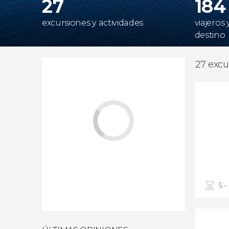
27
184
excursiones y actividades
viajeros
destino
27 excu
5 -