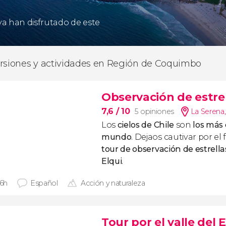
 ya han disfrutado de este
rsiones y actividades en Región de Coquimbo
Observación de estrell
7,6
/ 10
5 opiniones
La Serena
Los
cielos de Chile
son
los más
mundo
. Dejaos cautivar por e
tour de observación de estrellas
Elqui
.
 6h
Español
Acción y naturaleza
Tour por el valle del 