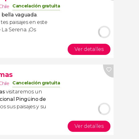
Cancelación gratuita
Chile
a
bella vaguada
.
tes paisajes en este
La Serena. ¡Os
Ver detalles
amas
Cancelación gratuita
Chile
as
visitaremos un
cional Pingüino de
s sus paisajes y su
Ver detalles