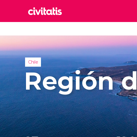
Rom
Italia
Lond
Reino 
Chile
Edim
Región 
Reino 
Marr
Marrue
Prag
Repúbl