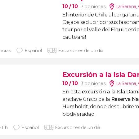
10
/ 10
7 opiniones
La Serena
,
El
interior de Chile
alberga un
Dejaos seducir por sus fascinan
tour por el valle del Elqui
desde 
cautivará!
 horas
Español
Excursiones de un día
Excursión a la Isla D
10
/ 10
3 opiniones
La Serena
,
En esta
excursión a la Isla Dam
enclave único de la
Reserva Na
Humboldt
, donde descubriremo
biodiversidad.
- 11h
Español
Excursiones de un día