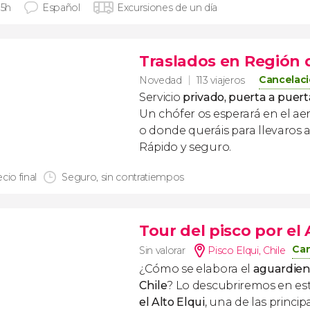
 5h
Español
Excursiones de un día
Traslados en Región
Cancelaci
Novedad
113 viajeros
Servicio
privado, puerta a puert
Un chófer os esperará en el ae
o donde queráis para llevaros a
Rápido y seguro.
cio final
Seguro, sin contratiempos
Tour del pisco por el 
Can
Sin valorar
Pisco Elqui
,
Chile
¿Cómo se elabora el
aguardien
Chile
? Lo descubriremos en es
el Alto Elqui
, una de las princi