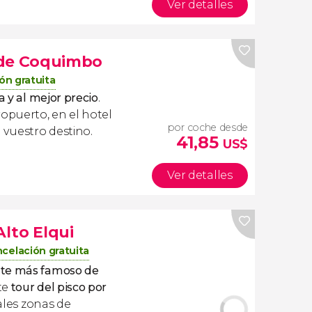
Ver detalles
 de Coquimbo
ón gratuita
a y al mejor precio
.
ropuerto, en el hotel
por coche desde
 vuestro destino.
41,85
US$
Ver detalles
Alto Elqui
celación gratuita
te más famoso de
te
tour del pisco por
pales zonas de