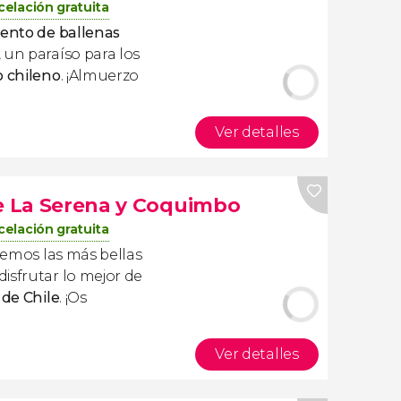
elación gratuita
iento de ballenas
, un paraíso para los
o chileno
. ¡Almuerzo
Ver detalles
de La Serena y Coquimbo
elación gratuita
mos las más bellas
disfrutar lo mejor de
 de Chile
. ¡Os
Ver detalles