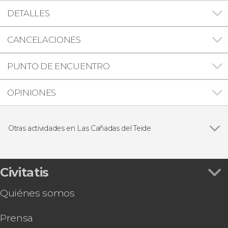
DETALLES
CANCELACIONES
PUNTO DE ENCUENTRO
OPINIONES
Otras actividades en Las Cañadas del Teide
Ver todas
Senderismo nocturno por las Cañadas del Teide
con observación de estrellas
Free tour por el Parque Nacional del Teide
Civitatis
Observación de estrellas en el Teide
Quiénes somos
Prensa