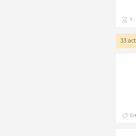
7 -
33 ac
En