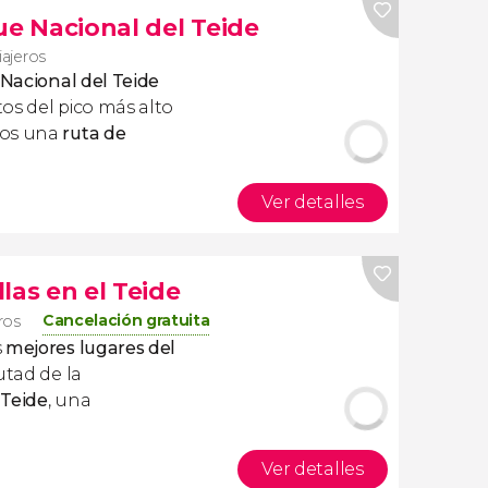
ue Nacional del Teide
iajeros
 Nacional del Teide
os del pico más alto
mos una
ruta de
Ver detalles
las en el Teide
Cancelación gratuita
eros
s
mejores lugares del
rutad de la
 Teide
, una
Ver detalles