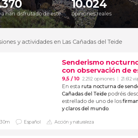
.370
10.024
 ya han disfrutado de este
opiniones reales
siones y actividades en Las Cañadas del Teide
Senderismo nocturno 
con observación de es
9,5
/ 10
2.292 opiniones
21.612 vi
En esta
ruta nocturna de sende
Cañadas del Teide
podréis descu
estrellado de uno de los
firma
y claros del mundo
.
 30m
Español
Acción y naturaleza