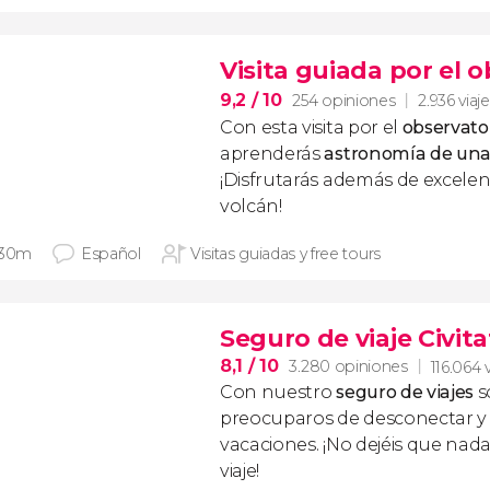
Visita guiada por el 
9,2
/ 10
254 opiniones
2.936 viaj
Con esta visita por el
observator
aprenderás
astronomía de una
¡Disfrutarás además de excele
volcán!
 30m
Español
Visitas guiadas y free tours
Seguro de viaje Civita
8,1
/ 10
3.280 opiniones
116.064 
Con nuestro
seguro de viajes
s
preocuparos de desconectar y d
vacaciones. ¡No dejéis que nad
viaje!