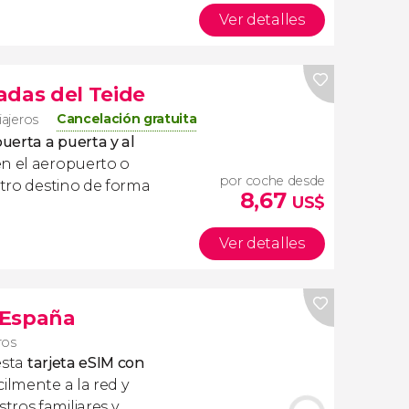
Ver detalles
adas del Teide
Cancelación gratuita
iajeros
uerta a puerta y al
en el aeropuerto o
por coche desde
stro destino de forma
8,67
US$
Ver detalles
s España
ros
esta
tarjeta eSIM con
ilmente a la red y
ros familiares y