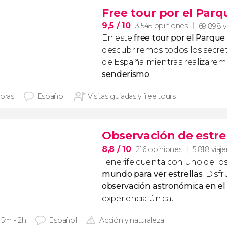
Free tour por el Parq
9,5
/ 10
3.545 opiniones
69.898 v
En este
free tour por el Parque
descubriremos todos los secret
de España mientras realizare
senderismo
.
horas
Español
Visitas guiadas y free tours
Observación de estrel
8,8
/ 10
216 opiniones
5.818 viaj
Tenerife cuenta con uno de lo
mundo para ver estrellas
. Disf
observación astronómica en el
experiencia única.
15m - 2h
Español
Acción y naturaleza