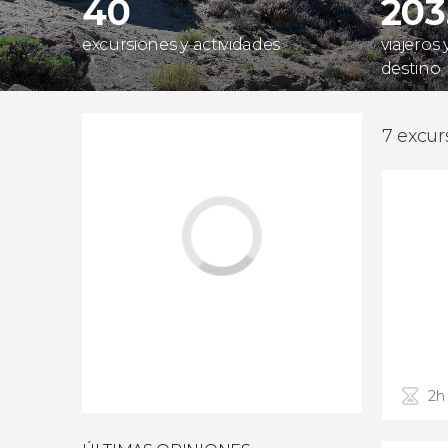
40
203
excursiones y actividades
viajeros
destino
7 excur
2h