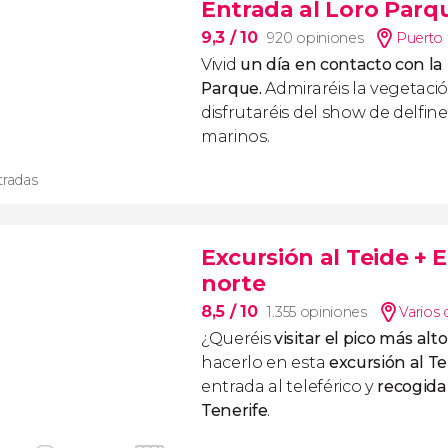
Entrada al Loro Parq
9,3
/ 10
920 opiniones
Puerto 
Vivid
un día en contacto con la
Parque.
Admiraréis la vegetació
disfrutaréis del show de delfine
marinos.
tradas
Excursión al Teide + E
norte
8,5
/ 10
1.355 opiniones
Varios 
¿Queréis
visitar el pico más al
hacerlo en esta
excursión al Te
entrada al teleférico y
recogida
Tenerife
.