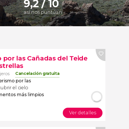
9,2 / 10
así nos puntúan
por las Cañadas del Teide
trellas
Cancelación gratuita
ajeros
rismo por las
brir el cielo
mentos más limpios
Ver detalles