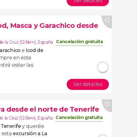
Ver detalles
cod, Masca y Garachico desde
Cancelación gratuita
e la Cruz (12.6km)
,
España
arachico
e
Icod de
empre en esta
irá visitar las
Ver detalles
a desde el norte de Tenerife
Cancelación gratuita
e la Cruz (12.6km)
,
España
 Tenerife
y queréis
, esta
excursión a La