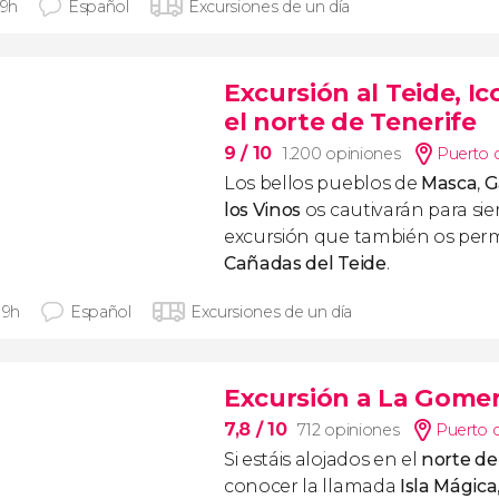
 9h
Español
Excursiones de un día
Excursión al Teide, I
el norte de Tenerife
9
/ 10
1.200 opiniones
Puerto d
Los bellos pueblos de
Masca
,
G
los Vinos
os cautivarán para si
excursión que también os permit
Cañadas del Teide
.
 9h
Español
Excursiones de un día
Excursión a La Gomer
7,8
/ 10
712 opiniones
Puerto d
Si estáis alojados en el
norte de
conocer la llamada
Isla Mágica