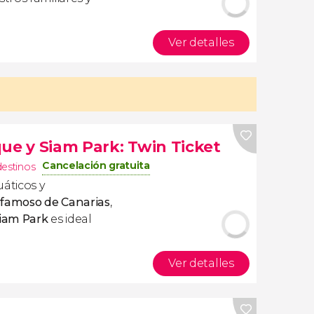
Ver detalles
ue y Siam Park: Twin Ticket
Cancelación gratuita
destinos
uáticos y
s famoso de Canarias
,
Siam Park
es ideal
Ver detalles