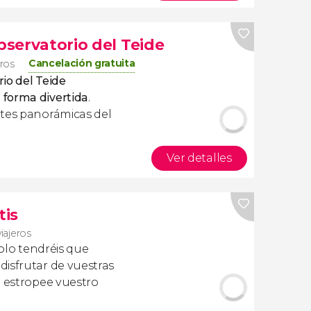
observatorio del Teide
Cancelación gratuita
eros
io del Teide
 forma divertida
.
ntes panorámicas del
Ver detalles
tis
viajeros
olo tendréis que
isfrutar de vuestras
a estropee vuestro