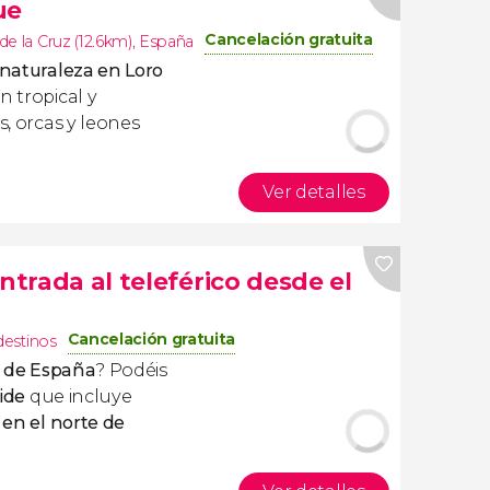
ue
Cancelación gratuita
de la Cruz (12.6km)
,
España
 naturaleza en Loro
n tropical y
s, orcas y leones
Ver detalles
ntrada al teleférico desde el
Cancelación gratuita
destinos
to de España
? Podéis
ide
que incluye
 en el norte de