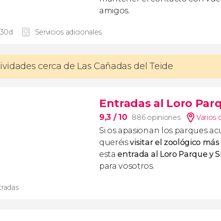
amigos.
 30d
Servicios adicionales
tividades cerca de Las Cañadas del Teide
Entradas al Loro Parq
9,3
/ 10
886 opiniones
Varios 
Si os apasionan los parques ac
queréis
visitar el zoológico má
esta
entrada al Loro Parque y 
para vosotros.
tradas