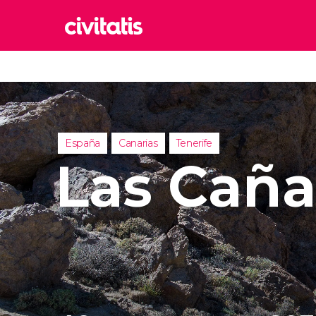
Rom
Italia
Lond
Reino 
España
Canarias
Tenerife
Edim
Las Caña
Reino 
Marr
Marrue
Esta
Turquía