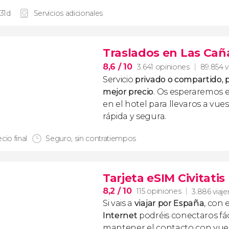
 31d
Servicios adicionales
Traslados en Las Cañ
8,6
/ 10
3.641 opiniones
89.854 v
Servicio
privado o compartido, p
mejor precio
. Os esperaremos 
en el hotel para llevaros a vue
rápida y segura.
cio final
Seguro, sin contratiempos
Tarjeta eSIM Civitati
8,2
/ 10
115 opiniones
3.886 viaje
Si vais a
viajar por España
, con 
Internet
podréis conectaros fác
mantener el contacto con vuest