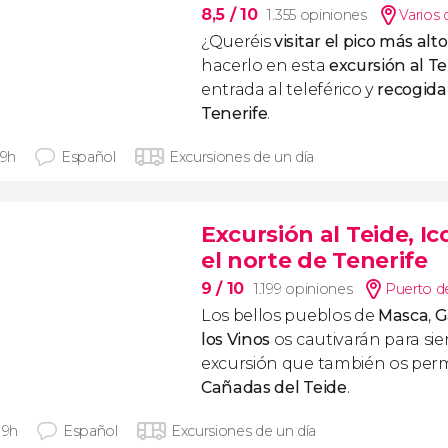
8,5
/ 10
1.355 opiniones
Varios 
¿Queréis
visitar el pico más al
hacerlo en esta
excursión al Te
entrada al teleférico y
recogida
Tenerife
.
 9h
Español
Excursiones de un día
Excursión al Teide, I
el norte de Tenerife
9
/ 10
1.199 opiniones
Puerto de
Los bellos pueblos de
Masca
,
G
los Vinos
os cautivarán para si
excursión que también os permit
Cañadas del Teide
.
 9h
Español
Excursiones de un día