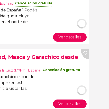
Cancelación gratuita
destinos
to de España
? Podéis
ide
que incluye
 en el norte de
Ver detalles
cod, Masca y Garachico desde
Cancelación gratuita
 la Cruz (17.7km)
,
España
arachico
e
Icod de
empre en esta
irá visitar las
Ver detalles