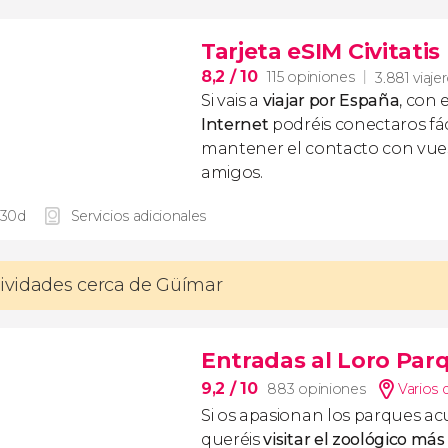
Tarjeta eSIM Civitati
8,2
/ 10
115 opiniones
3.881 viaje
Si vais a
viajar por España
, con 
Internet
podréis conectaros fác
mantener el contacto con vuest
amigos.
 30d
Servicios adicionales
tividades cerca de Güímar
Entradas al Loro Parq
9,2
/ 10
883 opiniones
Varios 
Si os apasionan los parques ac
queréis
visitar el zoológico má