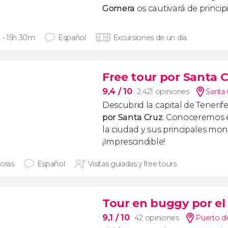
Gomera
os cautivará de principio
h - 15h 30m
Español
Excursiones de un día
Free tour por Santa C
9,4
/ 10
2.421 opiniones
Santa 
Descubrid la capital de Tenerif
por Santa Cruz
. Conoceremos e
la ciudad y sus principales m
¡Imprescindible!
horas
Español
Visitas guiadas y free tours
Tour en buggy por el
9,1
/ 10
42 opiniones
Puerto de