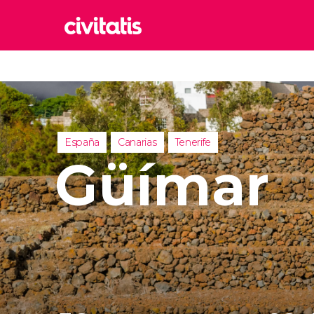
Rom
Italia
Lond
Reino 
España
Canarias
Tenerife
Edim
Güímar
Reino 
Marr
Marrue
Esta
Turquía