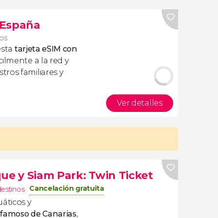
s España
ros
esta
tarjeta eSIM con
ilmente a la red y
ros familiares y
Ver detalles
ue y Siam Park: Twin Ticket
Cancelación gratuita
destinos
uáticos y
s famoso de Canarias
,