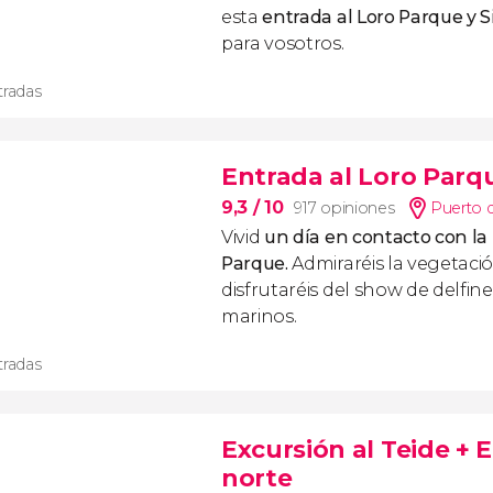
esta
entrada al Loro Parque y 
para vosotros.
tradas
Entrada al Loro Parq
9,3
/ 10
917 opiniones
Puerto d
Vivid
un día en contacto con la
Parque.
Admiraréis la vegetació
disfrutaréis del show de delfine
marinos.
tradas
Excursión al Teide + E
norte