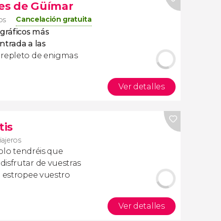
des de Güímar
Cancelación gratuita
os
gráficos más
ntrada a las
r repleto de enigmas
Ver detalles
tis
iajeros
olo tendréis que
isfrutar de vuestras
a estropee vuestro
Ver detalles