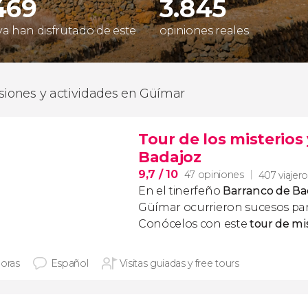
469
3.845
 ya han disfrutado de este
opiniones reales
siones y actividades en Güímar
Tour de los misterios
Badajoz
9,7
/ 10
47 opiniones
407 viajer
En el tinerfeño
Barranco de Ba
Güímar ocurrieron sucesos pa
Conócelos con este
tour de mi
horas
Español
Visitas guiadas y free tours