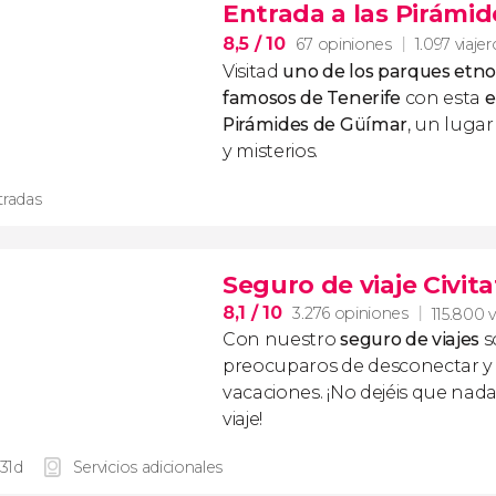
Entrada a las Pirámi
8,5
/ 10
67 opiniones
1.097 viajer
Visitad
uno de los parques etno
famosos de Tenerife
con esta
e
Pirámides de Güímar
, un luga
y misterios.
tradas
Seguro de viaje Civita
8,1
/ 10
3.276 opiniones
115.800 v
Con nuestro
seguro de viajes
s
preocuparos de desconectar y d
vacaciones. ¡No dejéis que nad
viaje!
 31d
Servicios adicionales