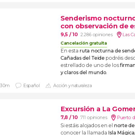
Senderismo nocturno 
con observación de es
9,5
/ 10
2.286 opiniones
Las Ca
Cancelación gratuita
En esta
ruta nocturna de sende
Cañadas del Teide
podréis descu
estrellado de uno de los
firma
y claros del mundo
.
 30m
Español
Acción y naturaleza
Excursión a La Gomer
7,8
/ 10
711 opiniones
Puerto de
Si estáis alojados en el
norte de
conocer la llamada
Isla Mágica