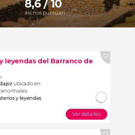
8,6 / 10
así nos puntúan
 y leyendas del Barranco de
os
dajoz
ubicado en
ranormales.
sterios y leyendas
.
Ver detalles