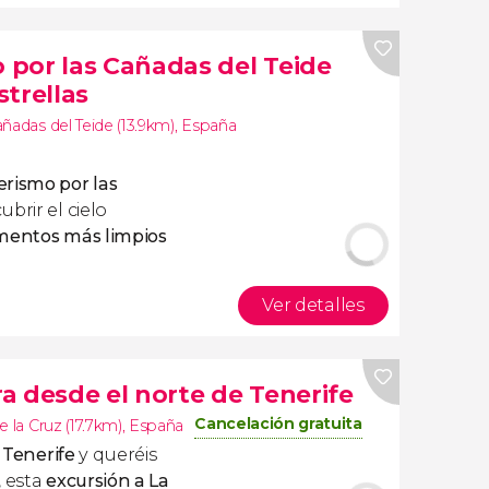
por las Cañadas del Teide
trellas
ñadas del Teide (13.9km)
,
España
rismo por las
brir el cielo
mentos más limpios
Ver detalles
a desde el norte de Tenerife
Cancelación gratuita
 la Cruz (17.7km)
,
España
 Tenerife
y queréis
, esta
excursión a La