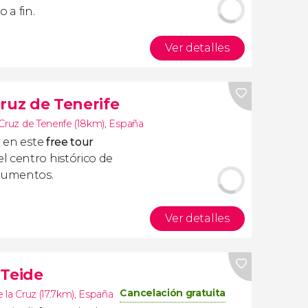
 a fin.
Ver detalles
ruz de Tenerife
Cruz de Tenerife (18km)
,
España
e en este
free tour
l centro histórico de
onumentos.
Ver detalles
 Teide
Cancelación gratuita
 la Cruz (17.7km)
,
España