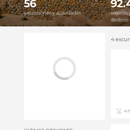
56
92.
excursiones y actividades
viajeros
destino
4 excur
4 