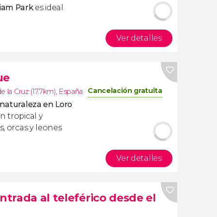
Siam Park
es ideal
Ver detalles
ue
Cancelación gratuita
e la Cruz (17.7km)
,
España
 naturaleza en Loro
n tropical y
s, orcas y leones
Ver detalles
ntrada al teleférico desde el