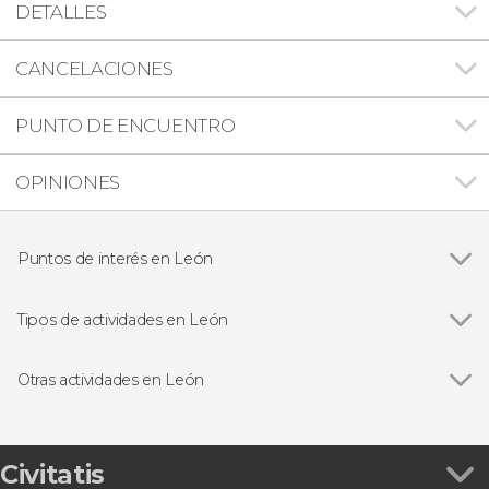
DETALLES
CANCELACIONES
PUNTO DE ENCUENTRO
OPINIONES
Puntos de interés en León
Catedral de León
Tipos de actividades en León
Visitas guiadas y free tours
Otras actividades en León
Ver todas
Free tour por León
Visita al Museo de San Isidoro de León
Excursión a Las Médulas y Ponferrada
Civitatis