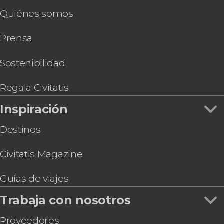
Excursión a la Cueva de Valporquero
Quiénes somos
Entrada a la Casa Botines
Visita guiada por el convento de San Marcos
Prensa
Cocido maragato en León
Free tour por la judería de León
Visita guiada por el Museo de Colecciones de la
Sostenibilidad
Universidad de León
Regala Civitatis
Inspiración
Destinos
Civitatis Magazine
Guías de viajes
Trabaja con nosotros
Proveedores