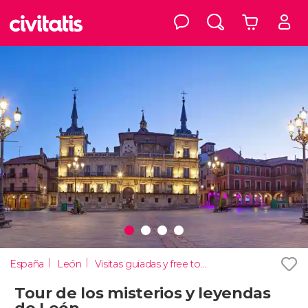
España
León
Visitas guiadas y free tours
Tour de los misterios y leyendas
de León