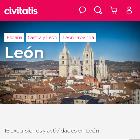
España
Castilla y León
León Provincia
León
16 excursiones y actividades en León