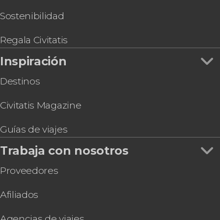
Entrada al Oceanario de Lisboa
Avistamiento de delfines en Lisboa
Sostenibilidad
Entrada al teleférico de Lisboa
Tranvía turístico de Lisboa
Regala Civitatis
Inspiración
Destinos
Civitatis Magazine
Guías de viajes
Trabaja con nosotros
Proveedores
Afiliados
Agencias de viajes