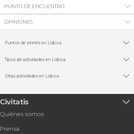
PUNTO DE ENCUENTRO
OPINIONES
Puntos de interés en Lisboa
Ver todas
Plaza del Comercio
Torre de Belém
Tipos de actividades en Lisboa
Monasterio de los Jerónimos de Belém
Ver todas
Visitas guiadas en Lisboa
Monumento a los Descubrimientos
Free tours en Lisboa
Otras actividades en Lisboa
Puente 25 de Abril
Excursiones de un día en Lisboa
Ver todas
Sintra, Cabo da Roca, Cascais, Palacio da Pena y
Castillo de San Jorge
Paseos en barco en Lisboa
Quinta da Regaleira
Fado en Lisboa
Tour en autobús anfibio por Lisboa
Civitatis
Gastronomía y enoturismo en Lisboa
Tour por el Estadio del Benfica
Quiénes somos
Lisboa Card
Autobús turístico de Lisboa, City Sightseeing
Prensa
Autobús turístico de Lisboa, Yellowbus