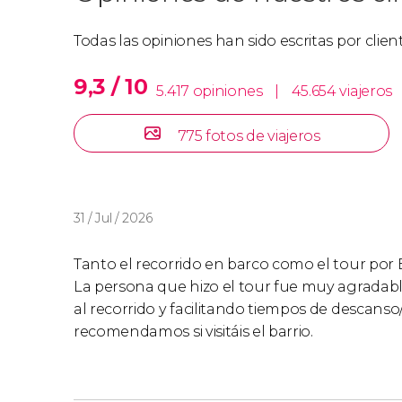
Todas las opiniones han sido escritas por clie
9,3 / 10
5.417 opiniones
|
45.654 viajeros
775 fotos de viajeros
31 / Jul / 2026
Tanto el recorrido en barco como el tour po
La persona que hizo el tour fue muy agradab
al recorrido y facilitando tiempos de descanso
recomendamos si visitáis el barrio.