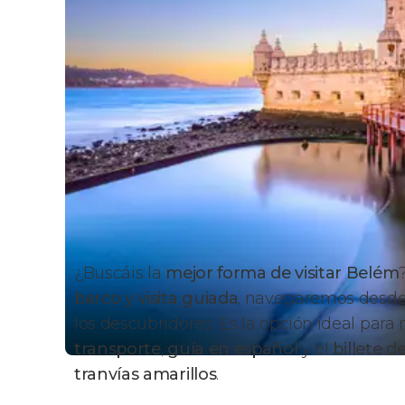
¿Buscáis la
mejor forma de visitar
Belém
barco y visita guiada
, navegaremos desde 
los descubridores. Es la opción ideal para
transporte
,
guía en español
y el
billete d
tranvías amarillos
.