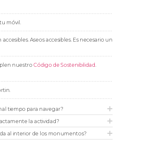
tud de las rutas marítimas portuguesas.
ería original donde nació la receta secreta de
tu móvil.
 os entregaremos un
billete de transporte de
accesibles. Aseos accesibles. Es necesario un
lver al centro de Lisboa cuando queráis, sino
en los icónicos
tranvías amarillos
y en los
mplen nuestro
Código de Sostenibilidad
.
rtin.
mal tiempo para navegar?
ctamente la actividad?
ada al interior de los monumentos?