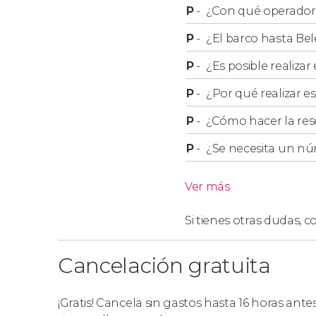
P
-
¿Con qué operador r
P
-
¿El barco hasta Be
P
-
¿Es posible realizar
P
-
¿Por qué realizar es
P
-
¿Cómo hacer la res
P
-
¿Se necesita un nú
Ver más
Si tienes otras dudas,
co
Cancelación gratuita
¡Gratis! Cancela sin gastos hasta 16 horas ante