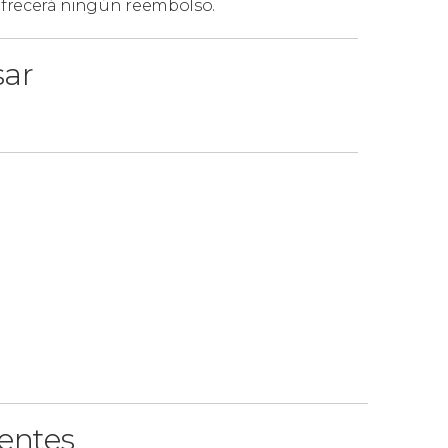
 ofrecerá ningún reembolso.
sar
ientes