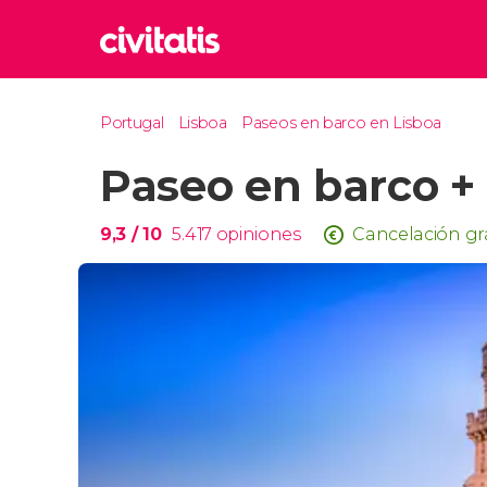
Rom
Portugal
Lisboa
Paseos en barco en Lisboa
Italia
Paseo en barco +
Lond
Reino 
Edim
9,3
/ 10
5.417
opiniones
Cancelación gr
Reino 
Marr
Marrue
Esta
Turquía