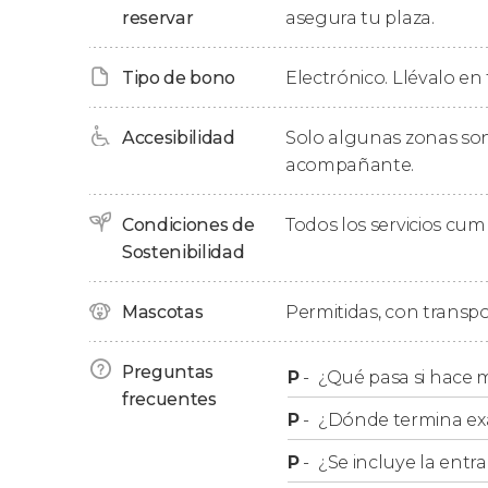
Rosa de los vientos
: entenderemos la magni
reservar
asegura tu plaza.
Pasteles de Belém
: pasaremos por la pastel
los famosos pasteles de nata.
Tipo de bono
Electrónico. Llévalo en 
Al finalizar el tour frente a la
Torre de Belém
,
Accesibilidad
Solo algunas zonas son 
24 horas
. Este pase no solo os servirá para vo
acompañante.
que también podéis usarlo de forma ilimitada 
elevadores de Lisboa
.
Condiciones de
Todos los servicios cu
Sostenibilidad
Mascotas
Permitidas, con transpo
Preguntas
P
-
¿Qué pasa si hace 
frecuentes
P
-
¿Dónde termina exa
P
-
¿Se incluye la entr