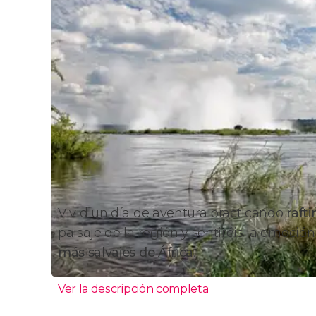
Vivid un día de aventura practicando
raft
paisaje de la región y sentiréis la emoció
más salvajes de África
.
Ver la descripción completa
Itinerario