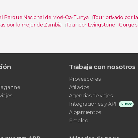
 el Parque Nacional de Mosi-Oa-Tunya
Tour privado por la
días por lo mejor de Zambia
Tour por Livingstone
Gorge s
ción
Trabaja con nosotros
Proveedores
 Magazine
Afiliados
viajes
Agencias de viajes
Integraciones y API
Nuevo
Alojamientos
Empleo