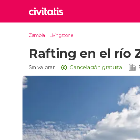
Rom
Zambia
Livingstone
Italia
Rafting en el rí
Lond
Reino 
Edim
Sin valorar
Cancelación gratuita
Reino 
Marr
Marrue
Esta
Turquía