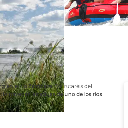
ing en el río Zambeze
. Disfrutaréis del
n de
navegar las aguas de uno de los ríos