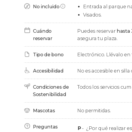
el que recuperar la energía.
No incluido
Entrada al parque na
Al terminar os llevaremos de vuelta al hotel.
Visados.
Balsas
Cuándo
Puedes reservar
hasta 
reservar
asegura tu plaza.
Tenemos tres tipos de balsas disponibles par
Tipo de bono
Electrónico. Llévalo en 
en distintas modalidades. Podréis elegir la bals
Balsas de remos
: apropiadas para princi
Accesibilidad
No es accesible en silla
manejan los guías, para que podáis disfr
remar.
Condiciones de
Todos los servicios cu
Balsas rígidas
: perfectas para familias 
Sostenibilidad
previas de rafting. Son similares a las b
estas balsas ayudaréis al guía a remar y a 
Mascotas
No permitidas.
Balsas avanzadas
: en estas balsas todos
que vaya dirigiendo cómo debéis remar.
Preguntas
personas con experiencia, porque es fáci
P
-
¿Por qué realizar es