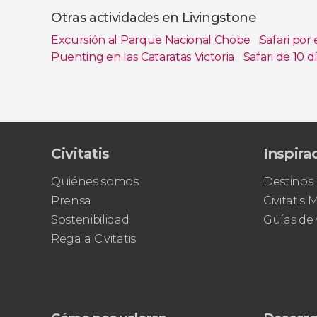
Otras actividades en Livingstone
Excursión al Parque Nacional Chobe
Safari por
Puenting en las Cataratas Victoria
Safari de 10 
Ver todas
Civitatis
Inspira
Quiénes somos
Destinos
Prensa
Civitatis
Sostenibilidad
Guías de 
Regala Civitatis