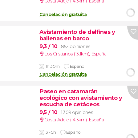
Costa Adeje (14.3km)
,
España
Cancelación gratuita
Avistamiento de delfines y
ballenas en barco
9,3
/ 10
852 opiniones
Los Cristianos (13.1km)
,
España
1h 30m
Español
Cancelación gratuita
Paseo en catamarán
ecológico con avistamiento y
escucha de cetáceos
9,5
/ 10
1.309 opiniones
Costa Adeje (14.3km)
,
España
3 - 5h
Español