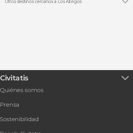
Otros destinos cercanos a Los Abrigos
Ver todas
Costa Adeje
Los Cristianos
Adeje
San Miguel de Abona
Playa de las Américas
Civitatis
Quiénes somos
Prensa
Sostenibilidad