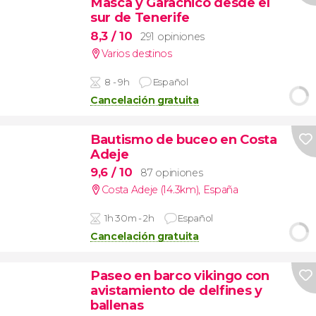
Masca y Garachico desde el
sur de Tenerife
8,3
/ 10
291 opiniones
Varios destinos
8 - 9h
Español
Cancelación gratuita
Bautismo de buceo en Costa
Adeje
9,6
/ 10
87 opiniones
Costa Adeje (14.3km)
,
España
1h 30m - 2h
Español
Cancelación gratuita
Paseo en barco vikingo con
avistamiento de delfines y
ballenas