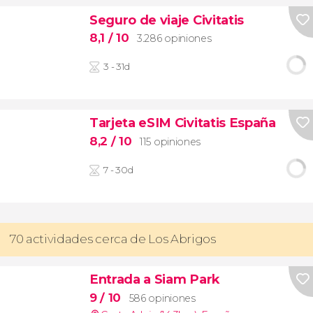
Seguro de viaje Civitatis
8,1
/ 10
3.286 opiniones
3 - 31d
Tarjeta eSIM Civitatis España
8,2
/ 10
115 opiniones
7 - 30d
70 actividades cerca de Los Abrigos
Entrada a Siam Park
9
/ 10
586 opiniones