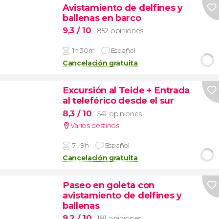
Avistamiento de delfines y
ballenas en barco
9,3
/ 10
852 opiniones
1h 30m
Español
Cancelación gratuita
Excursión al Teide + Entrada
al teleférico desde el sur
8,3
/ 10
541 opiniones
Varios destinos
7 - 9h
Español
Cancelación gratuita
Paseo en goleta con
avistamiento de delfines y
ballenas
9,2
/ 10
181 opiniones