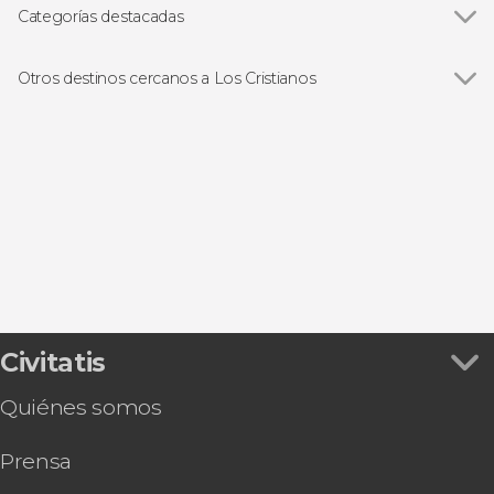
Categorías destacadas
Ver todas
Paseos en barco
Excursiones de un día
Otros destinos cercanos a Los Cristianos
Ver todas
Costa Adeje
Adeje
San Miguel de Abona
Playa de las Américas
La Caleta
Civitatis
Quiénes somos
Prensa