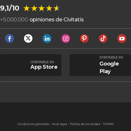
★★★★★
★★★★★
9,1/10
+
5.000.000
opiniones de Civitatis
DISPONIBLE EN
DISPONIBLE EN
Google
App Store
Play
Cookies
Condiciones generales
Aviso legal
Política de privacidad