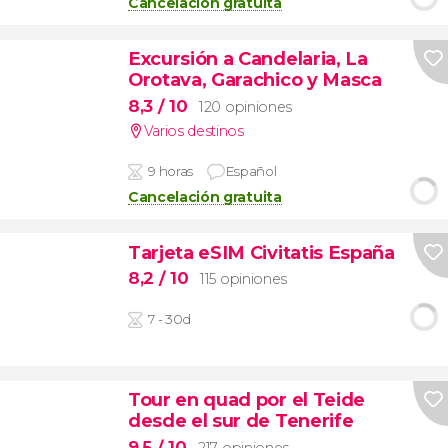
Cancelación gratuita
Excursión a Candelaria, La
Orotava, Garachico y Masca
8,3
/ 10
120 opiniones
Varios destinos
9 horas
Español
Cancelación gratuita
Tarjeta eSIM Civitatis España
8,2
/ 10
115 opiniones
7 - 30d
Tour en quad por el Teide
desde el sur de Tenerife
9,5
/ 10
217 opiniones