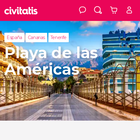
España
Canarias
Tenerife
Playa de las
Américas