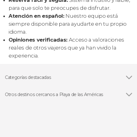
para que solo te preocupes de disfrutar.
Atención en español:
Nuestro equipo está
siempre disponible para ayudarte en tu propio
idioma.
Opiniones verificadas:
Acceso a valoraciones
reales de otros viajeros que ya han vivido la
experiencia.
Categorías destacadas
Ver todas
Excursiones de un día
Gastronomía y enoturismo
Otros destinos cercanos a Playa de las Américas
Ver todas
Costa Adeje
Los Cristianos
Adeje
San Miguel de Abona
La Caleta