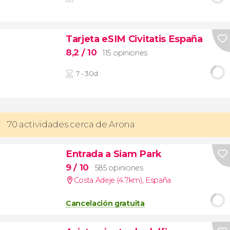
Tarjeta eSIM Civitatis España
8,2
/ 10
115 opiniones
7 - 30d
70 actividades cerca de Arona
Entrada a Siam Park
9
/ 10
585 opiniones
Costa Adeje (4.7km)
,
España
Cancelación gratuita