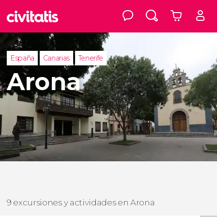
España
Canarias
Tenerife
Arona
9 excursiones y actividades en Arona