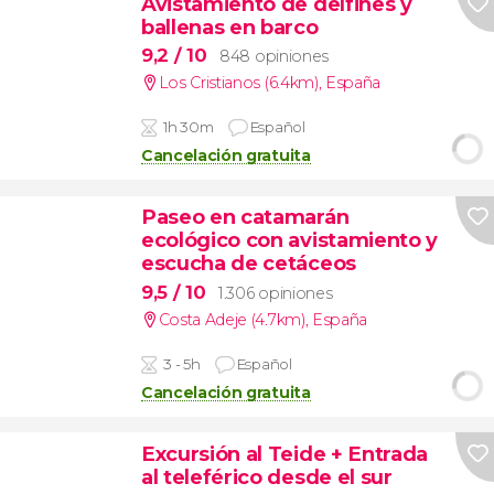
Avistamiento de delfines y
ballenas en barco
9,2
/ 10
848 opiniones
Los Cristianos (6.4km)
,
España
1h 30m
Español
Cancelación gratuita
Paseo en catamarán
ecológico con avistamiento y
escucha de cetáceos
9,5
/ 10
1.306 opiniones
Costa Adeje (4.7km)
,
España
3 - 5h
Español
Cancelación gratuita
Excursión al Teide + Entrada
al teleférico desde el sur