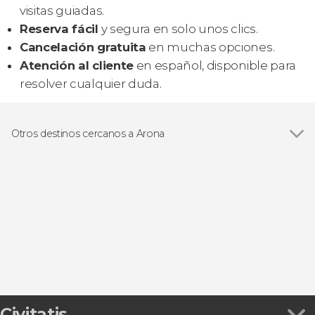
visitas guiadas.
Reserva fácil
y segura en solo unos clics.
Cancelación gratuita
en muchas opciones.
Atención al cliente
en español, disponible para
resolver cualquier duda.
Otros destinos cercanos a Arona
Ver todas
Costa Adeje
Los Cristianos
Adeje
San Miguel de Abona
Playa de las Américas
Civitatis