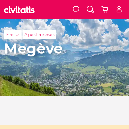
Francia
Alpes franceses
Megève