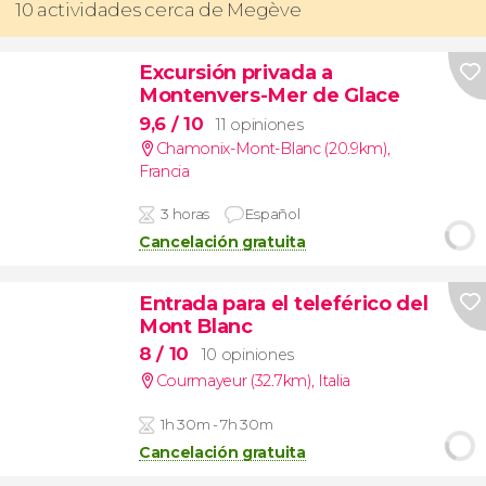
10 actividades cerca de Megève
Excursión privada a
Montenvers-Mer de Glace
9,6
/ 10
11 opiniones
Chamonix-Mont-Blanc (20.9km)
,
Francia
3 horas
Español
Cancelación gratuita
Entrada para el teleférico del
Mont Blanc
8
/ 10
10 opiniones
Courmayeur (32.7km)
,
Italia
1h 30m - 7h 30m
Cancelación gratuita