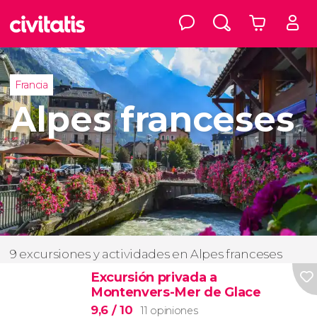
Francia
Alpes franceses
9 excursiones y actividades en Alpes franceses
Excursión privada a
Montenvers-Mer de Glace
9,6
/ 10
11 opiniones