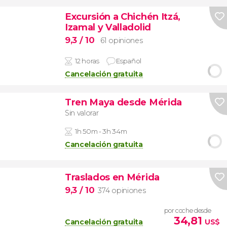
Excursión a Chichén Itzá,
Izamal y Valladolid
9,3
/ 10
61 opiniones
12 horas
Español
Cancelación gratuita
Tren Maya desde Mérida
Sin valorar
1h 50m - 3h 34m
Cancelación gratuita
Traslados en Mérida
9,3
/ 10
374 opiniones
por coche desde
34,81
Cancelación gratuita
US$