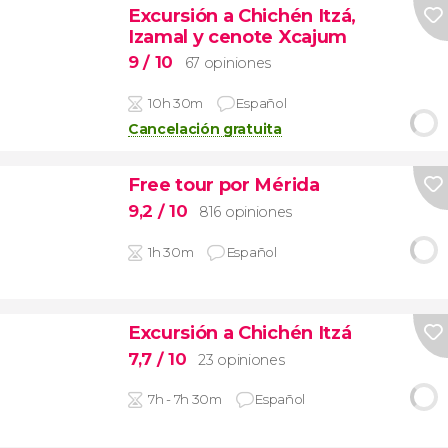
Excursión a Chichén Itzá,
Izamal y cenote Xcajum
9
/ 10
67 opiniones
10h 30m
Español
Cancelación gratuita
Free tour por Mérida
9,2
/ 10
816 opiniones
1h 30m
Español
Excursión a Chichén Itzá
7,7
/ 10
23 opiniones
7h - 7h 30m
Español