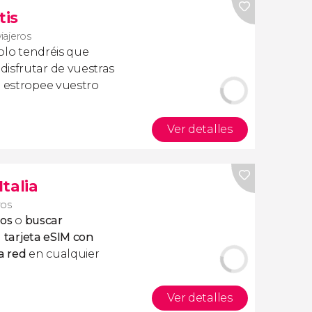
tis
viajeros
olo tendréis que
isfrutar de vuestras
a estropee vuestro
Ver detalles
Italia
ros
tos
o
buscar
a
tarjeta eSIM con
a red
en cualquier
Ver detalles