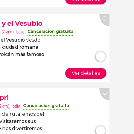
y el Vesubio
Cancelación gratuita
(5.1km)
,
Italia
el Vesubio
desde
a ciudad romana
volcán más famoso
Ver detalles
pri
Cancelación gratuita
.2km)
,
Italia
i
disfrutaremos del
Visitaremos sus
y nos divertiremos