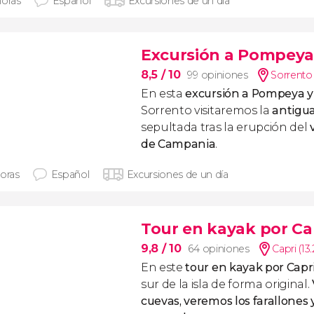
horas
Español
Excursiones de un día
Excursión a Pompeya 
8,5
/ 10
99 opiniones
Sorrento 
En esta
excursión a Pompeya y 
Sorrento visitaremos la
antigu
sepultada tras la erupción del
de Campania
.
horas
Español
Excursiones de un día
Tour en kayak por Ca
9,8
/ 10
64 opiniones
Capri (13
En este
tour en kayak por Capr
sur de la isla de forma original.
cuevas, veremos los farallones 