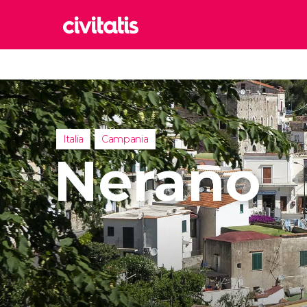
Rom
Italia
Lond
Reino 
Italia
Campania
Edim
Nerano
Reino 
Marr
Marrue
Esta
Turquía