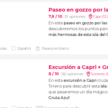
Paseo en gozzo por l
7,9
/ 10
39 opiniones
Capri (13
En este
paseo en gozzo por las
descubriremos los puntos pan
más hermosas de esta isla del 
horas
Español
Paseos en barco
Excursión a Capri + G
8
/ 10
162 opiniones
Sorrento (
En esta
excursión a Capri
cruza
Tirreno para descubrir esta
isl
que pasaremos un día mágico.
Gruta Azul
!