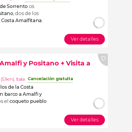
sde Sorrento
os
sitano
, dos de los
a Costa Amalfitana
.
Ver detalles
Amalfi y Positano + Visita a
Cancelación gratuita
 (5.1km)
,
Italia
los de la Costa
n barco a Amalfi y
s el
coqueto pueblo
Ver detalles