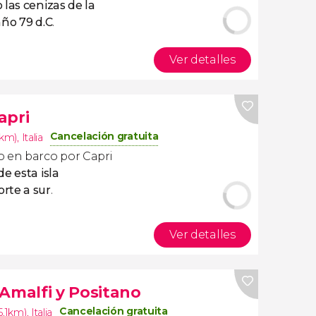
 las cenizas de la
año 79 d.C
.
Ver detalles
apri
Cancelación gratuita
2km)
,
Italia
o en barco por Capri
e esta isla
rte a sur
.
Ver detalles
Amalfi y Positano
Cancelación gratuita
5.1km)
,
Italia