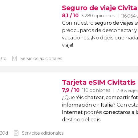
Seguro de viaje Civita
8,1
/ 10
3.280 opiniones
116.064 
Con nuestro
seguro de viajes
s
preocuparos de desconectar y d
vacaciones. ¡No dejéis que nad
viaje!
 31d
Servicios adicionales
Tarjeta eSIM Civitatis 
7,9
/ 10
110 opiniones
2.363 viaje
¿Queréis
chatear
,
compartir fo
información
en
Italia
? Con est
Internet
podréis
conectaros a l
destino del país.
 30d
Servicios adicionales