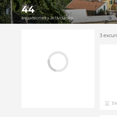
44
excursiones y actividades
3 excur
3 