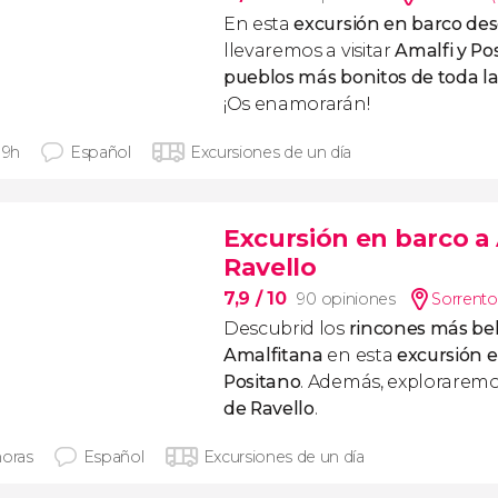
En esta
excursión en barco de
llevaremos a visitar
Amalfi y Po
pueblos más bonitos de toda l
¡Os enamorarán!
 9h
Español
Excursiones de un día
Excursión en barco a 
Ravello
7,9
/ 10
90 opiniones
Sorrento
Descubrid los
rincones más bel
Amalfitana
en esta
excursión e
Positano
. Además, exploraremo
de Ravello
.
horas
Español
Excursiones de un día