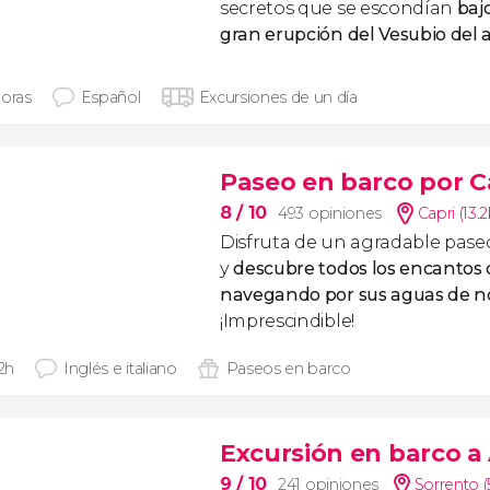
secretos que se escondían
bajo
gran erupción del Vesubio del 
horas
Español
Excursiones de un día
Paseo en barco por C
8
/ 10
493 opiniones
Capri (13.
Disfruta de un agradable pase
y
descubre todos los encantos d
navegando por sus aguas de no
¡Imprescindible!
 2h
Inglés e italiano
Paseos en barco
Excursión en barco a 
9
/ 10
241 opiniones
Sorrento (