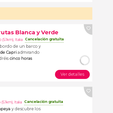
rutas Blanca y Verde
Cancelación gratuita
 (5.1km)
,
Italia
 bordo de un barco y
 de Capri
admirando
ndréis
cinco horas
Ver detalles
Cancelación gratuita
 (5.1km)
,
Italia
mpeya
y descubre los