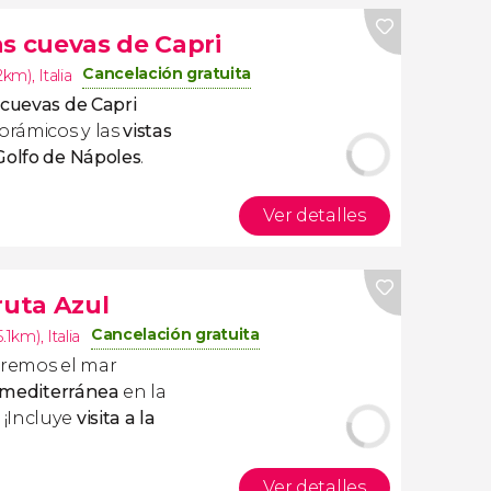
as cuevas de Capri
Cancelación gratuita
.2km)
,
Italia
 cuevas de Capri
orámicos y las
vistas
Golfo de Nápoles
.
Ver detalles
ruta Azul
Cancelación gratuita
5.1km)
,
Italia
remos el mar
a mediterránea
en la
 ¡Incluye
visita a la
Ver detalles