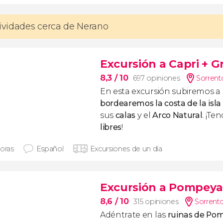
tividades cerca de Nerano
Excursión a Capri + G
8,3
/ 10
697 opiniones
Sorrento
En esta excursión subiremos a
bordearemos la costa de la isla
sus
calas
y el
Arco Natural
. ¡Te
libres
!
horas
Español
Excursiones de un día
Excursión a Pompeya
8,6
/ 10
315 opiniones
Sorrento
Adéntrate en las
ruinas de Po