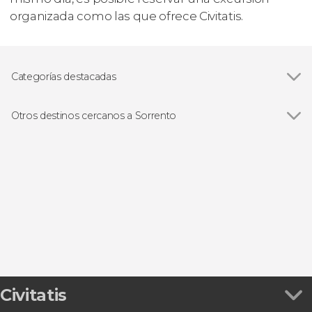
organizada como las que ofrece Civitatis.
Categorías destacadas
Ver todas
Excursiones de un día
Gastronomía y enoturismo
Otros destinos cercanos a Sorrento
Ver todas
Pompeya
Capri
Positano
Amalfi
Massa Lubrense
Civitatis