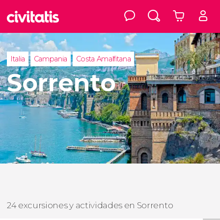
Italia
Campania
Costa Amalfitana
Sorrento
24 excursiones y actividades en Sorrento