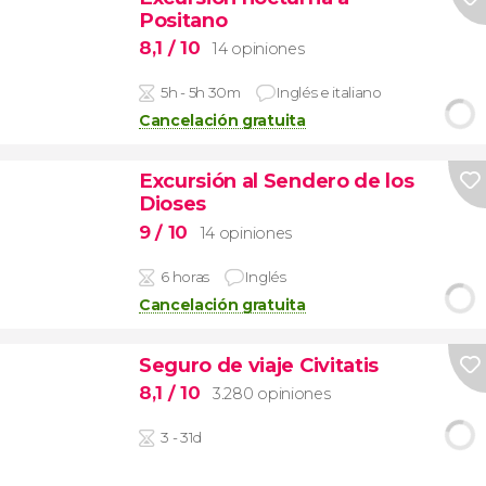
Positano
8,1
/ 10
14 opiniones
5h - 5h 30m
Inglés e italiano
Cancelación gratuita
Excursión al Sendero de los
Dioses
9
/ 10
14 opiniones
6 horas
Inglés
Cancelación gratuita
Seguro de viaje Civitatis
8,1
/ 10
3.280 opiniones
3 - 31d