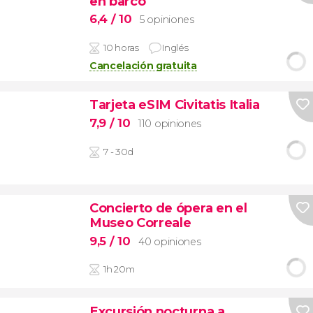
en barco
6,4
/ 10
5 opiniones
10 horas
Inglés
Cancelación gratuita
Tarjeta eSIM Civitatis Italia
7,9
/ 10
110 opiniones
7 - 30d
Concierto de ópera en el
Museo Correale
9,5
/ 10
40 opiniones
1h 20m
Excursión nocturna a