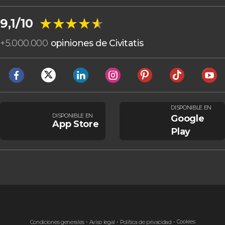
★★★★★
★★★★★
9,1/10
+
5.000.000
opiniones de Civitatis
DISPONIBLE EN
DISPONIBLE EN
Google
App Store
Play
Cookies
Condiciones generales
Aviso legal
Política de privacidad