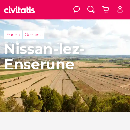
Francia
Occitania
Nissan-lez-
Enserune