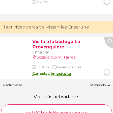
7 - 30d
1 actividad cerca de Nissan-lez-Enserune
Visita a la bodega La
Provenquière
Sin valorar
Béziers (11.2km)
,
Francia
1h 30m
Inglés y francés
Cancelación gratuita
4 actividades
Mostrando 1-4
Ver más actividades
Hasta 50 km de Nissan-lez-Enserune