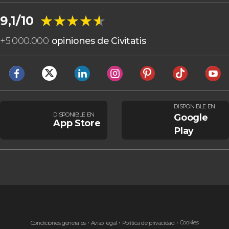
★★★★★
★★★★★
9,1/10
+
5.000.000
opiniones de Civitatis
DISPONIBLE EN
DISPONIBLE EN
Google
App Store
Play
Cookies
Condiciones generales
Aviso legal
Política de privacidad