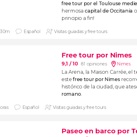
free tour por el Toulouse medi
hermosa
capital de Occitania
o
principio a fin!
 30m
Español
Visitas guiadas y free tours
Free tour por Nimes
9,1
/ 10
81 opiniones
Nimes
La Arena, la Maison Carrée, el
este
free tour por Nimes
recorr
histórico de la ciudad, que ate
romano
.
horas
Español
Visitas guiadas y free tours
Paseo en barco por 