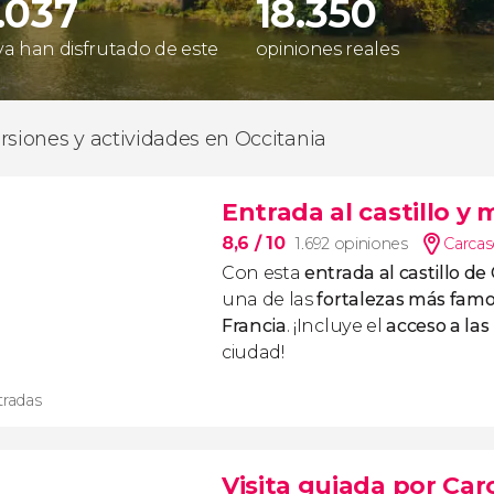
.037
18.350
 ya han disfrutado de este
opiniones reales
rsiones y actividades en Occitania
Entrada al castillo y
8,6
/ 10
1.692 opiniones
Carca
Con esta
entrada al castillo d
una de las
fortalezas más famo
Francia
. ¡Incluye el
acceso a las
ciudad!
tradas
Visita guiada por Ca