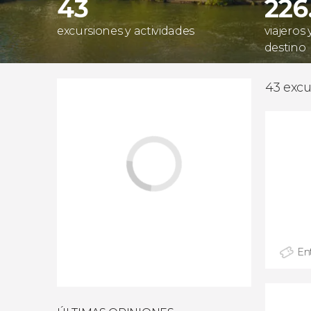
43
226
excursiones y actividades
viajeros
destino
43 excu
En