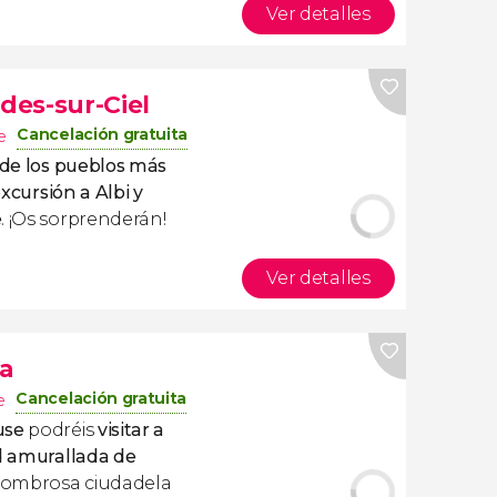
Ver detalles
rdes-sur-Ciel
Cancelación gratuita
e
 de los pueblos más
xcursión a Albi y
e
. ¡Os sorprenderán!
Ver detalles
a
Cancelación gratuita
e
use
podréis
visitar a
ad amurallada de
sombrosa ciudadela