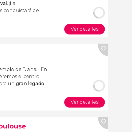
eval
. ¡La
s conquistará de
Ver detalles
 templo de Diana… En
eremos el centro
sora un
gran legado
Ver detalles
Toulouse