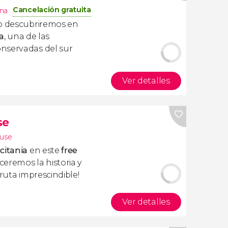
Cancelación gratuita
na
 descubriremos en
a
, una de las
nservadas del sur
Ver detalles
se
ouse
citania
en este
free
eremos la historia y
 ruta imprescindible!
Ver detalles