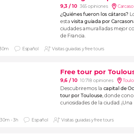
9,3
/ 10
365 opiniones
Carcaso
¿Quiénes fueron los cátaros?
Lo
esta
visita guiada por Carcason
ciudades amuralladas mejor co
de Francia.
 30m
Español
Visitas guiadas y free tours
Free tour por Toulou
9,6
/ 10
10.718 opiniones
Toul
Descubriremos la
capital de Oc
tour por Toulouse
, donde conoc
curiosidades de la ciudad. ¡Una
 30m - 3h
Español
Visitas guiadas y free tours