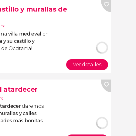
astillo y murallas de
ona
 una
villa medieval
en
 y su castillo y
n de Occitania!
Ver detalles
l atardecer
na
atardecer
daremos
urallas y calles
dades más bonitas