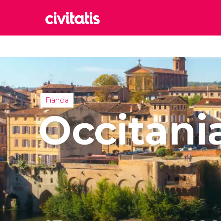
Rom
Italia
Lond
Reino 
Francia
Edim
Occitani
Reino 
Marr
Marrue
Esta
Turquía