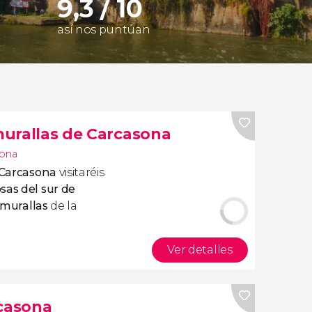
9,3 / 10
así nos puntúan
 murallas de Carcasona
sona
e Carcasona
visitaréis
sas del sur de
 murallas
de la
Ver detalles
rcasona