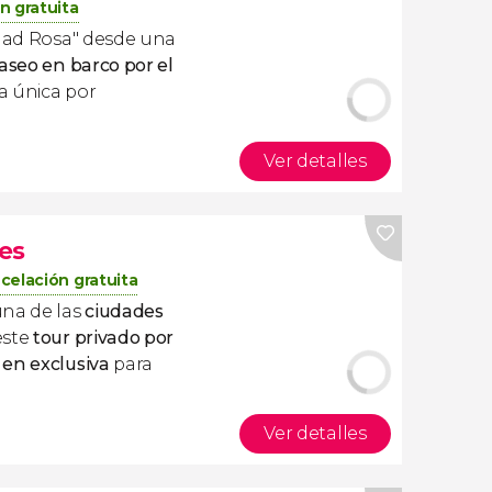
n gratuita
udad Rosa" desde una
aseo en barco por el
ía única por
Ver detalles
es
celación gratuita
una de las
ciudades
este
tour privado por
 en exclusiva
para
Ver detalles