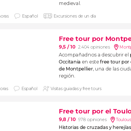
medieval.
horas
Español
Excursiones de un día
Free tour por Montpel
9,5
/ 10
2.404 opiniones
Montp
Acompañadnos a descubrir el
Occitania
en este
free tour por 
de Montpellier
, una de las ciu
región.
horas
Español
Visitas guiadas y free tours
Free tour por el Tou
9,8
/ 10
978 opiniones
Toulou
Historias de cruzadas y herejía