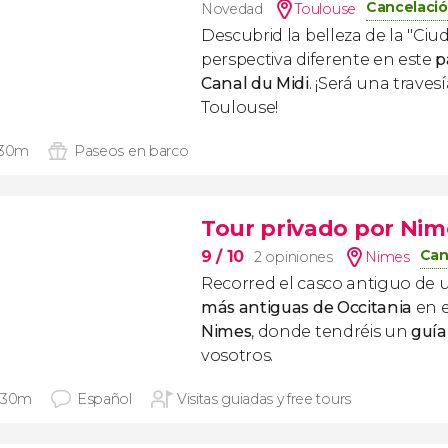
Cancelació
Novedad
Toulouse
Descubrid la belleza de la "Ci
perspectiva diferente en este
p
Canal du Midi
. ¡Será una traves
Toulouse!
 30m
Paseos en barco
Tour privado por Nim
Can
9
/ 10
2 opiniones
Nimes
Recorred el casco antiguo de 
más antiguas de Occitania
en 
Nimes
, donde tendréis un
guía
vosotros.
 30m
Español
Visitas guiadas y free tours