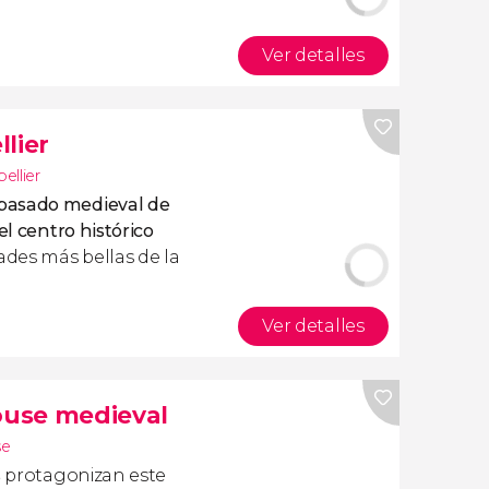
Ver detalles
lier
ellier
pasado medieval de
el centro histórico
dades más bellas de la
Ver detalles
louse medieval
se
s
protagonizan este