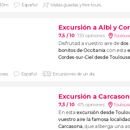
 30m
Español
Visitas guiadas y free tours
Excursión a Albi y Co
7,5
/ 10
733 opiniones
Toulous
Disfrutad a vuestro aire de
dos
bonitos de Occitania
con esta
e
Cordes-sur-Ciel desde Toulous
horas
Español
Excursiones de un día
Excursión a Carcason
7,3
/ 10
475 opiniones
Toulous
En esta
excursión desde Toulo
vuestro aire la famosa localid
Carcasona
, que alberga una a