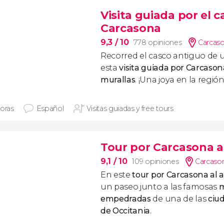
Visita guiada por el c
Carcasona
9,3
/ 10
778 opiniones
Carcas
Recorred el casco antiguo de
esta
visita guiada por Carcasona
murallas
. ¡Una joya en la regió
horas
Español
Visitas guiadas y free tours
Tour por Carcasona a
9,1
/ 10
109 opiniones
Carcaso
En este
tour por Carcasona al 
un paseo junto a las famosas
m
empedradas
de una de las
ciu
de Occitania
.