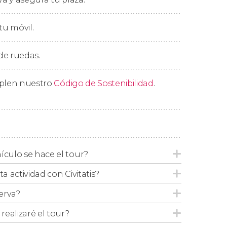
Niza
, donde llegaremos cuatro horas y media
tu móvil.
 de ruedas.
mplen nuestro
Código de Sostenibilidad
.
ículo se hace el tour?
ta actividad con Civitatis?
erva?
ealizaré el tour?