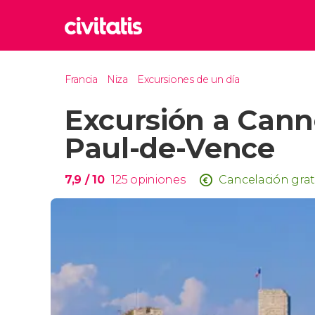
Rom
Francia
Niza
Excursiones de un día
Italia
Excursión a Canne
Lond
Reino 
Paul-de-Vence
Edim
Reino 
7,9
/ 10
125
opiniones
Cancelación grat
Marr
Marrue
Esta
Turquía