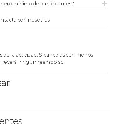
mero mínimo de participantes?
ntacta con nosotros.
s de la actividad. Si cancelas con menos
 ofrecerá ningún reembolso.
sar
ientes