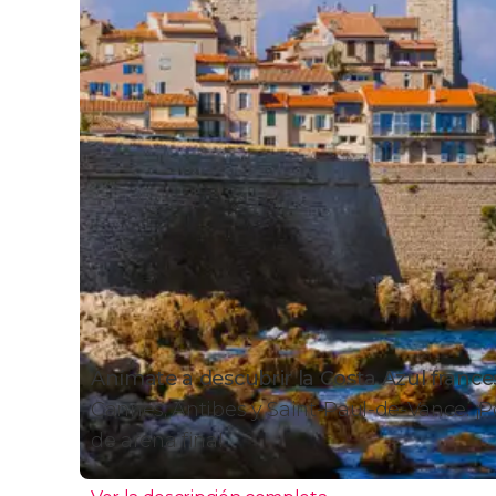
Anímate a descubrir la Costa Azul france
Cannes, Antibes y Saint-Paul-de-Vance. ¡
de arena fina!