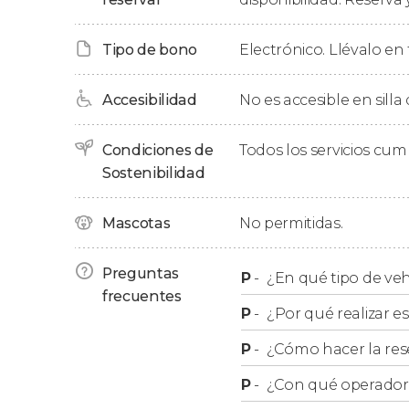
Finalmente regresaremos a
vuestro hotel de 
Tipo de bono
Electrónico. Llévalo en 
después de la recogida.
Accesibilidad
No es accesible en silla
Condiciones de
Todos los servicios cu
Sostenibilidad
Mascotas
No permitidas.
Preguntas
P
-
¿En qué tipo de veh
frecuentes
P
-
¿Por qué realizar es
P
-
¿Cómo hacer la res
P
-
¿Con qué operador r