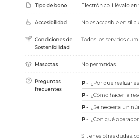
Tipo de bono
Electrónico. Llévalo en 
Accesibilidad
No es accesible en silla
Condiciones de
Todos los servicios cu
Sostenibilidad
Mascotas
No permitidas.
Preguntas
P
-
¿Por qué realizar es
frecuentes
P
-
¿Cómo hacer la res
P
-
¿Se necesita un nú
P
-
¿Con qué operador r
Si tienes otras dudas,
co