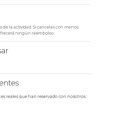
s de la actividad. Si cancelas con menos
 ofrecerá ningún reembolso.
sar
ientes
ntes reales que han reservado con nosotros.