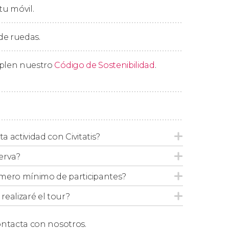
tu móvil.
 de ruedas.
mplen nuestro
Código de Sostenibilidad
.
ta actividad con Civitatis?
erva?
mero mínimo de participantes?
ealizaré el tour?
ntacta con nosotros.