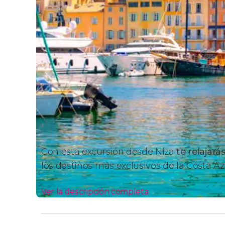
Con esta excursión desde Niza
te relajará
los destinos más exclusivos de la Costa Azu
Ver la descripción completa
Itinerario