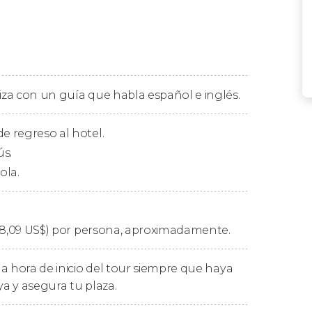
otel de Niza
para desplazarnos hasta la
ear libremente por esta localidad de la
un
pueblo de pescadores
que se hizo popular
ó a la mujer
, protagonizada por Brigitte
liza con un guía que habla español e inglés.
de Saint-Tropez
, caracterizado por sus
talmente ligada al mar, y por ello dispone de
e regreso al hotel.
l mundo.
ús.
ola.
siderada como la
Venecia de la Provenza
. En
enta de un
paseo en barco por la bahía de
 meses de mayo y septiembre, y tiene un coste
8,09
US$
) por persona, aproximadamente.
iza, donde llegaremos a las 17:00 horas.
a hora de inicio del tour siempre que haya
ya y asegura tu plaza.