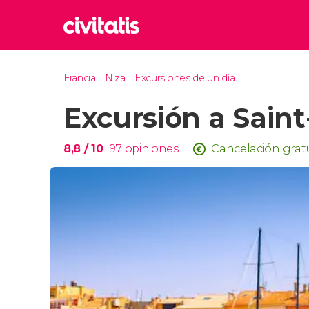
Rom
Francia
Niza
Excursiones de un día
Italia
Excursión a Sain
Lond
Reino 
Edim
8,8
/ 10
97
opiniones
Cancelación grat
Reino 
Marr
Marrue
Esta
Turquía