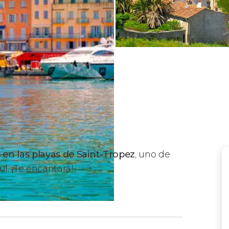
s en las playas de Saint-Tropez
, uno de
l. ¡Te encantará!