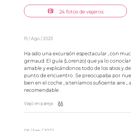
24 fotos de viajeros
19 / Ago / 2023
Ha sido una excursión espectacular , con much
girmaud. El guía (Lorenzo) que ya lo conocíam
amable y explicándonos todo de los sitios y de
punto de encuentro . Se preocupaba por nue
bien en el coche , si teníamos suficiente aire ,.
recomendable .
Viajó en pareja
06 / Sep / 2022