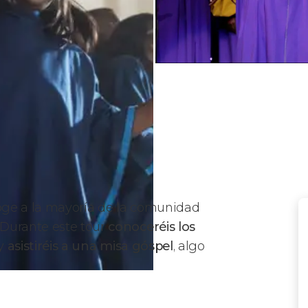
oge a la mayoría de la comunidad
 Durante este tour
conoceréis los
y
asistiréis a una misa góspel
, algo