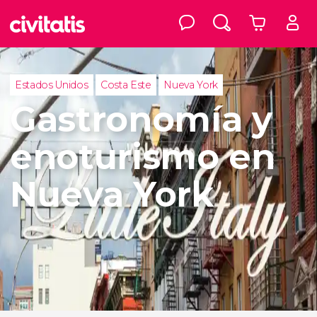
Estados Unidos
Costa Este
Nueva York
Gastronomía y
enoturismo en
Nueva York