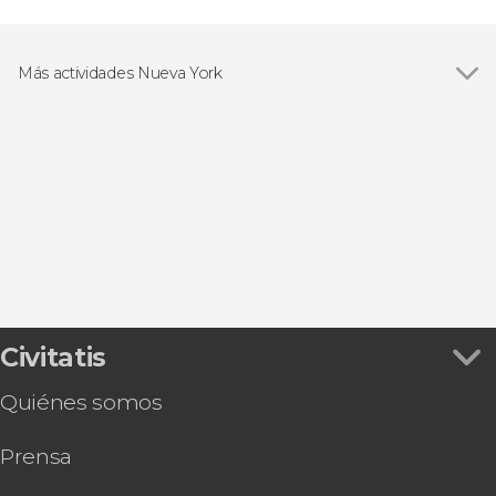
Más actividades Nueva York
Ver todas
Visitas guiadas en Nueva York
Free tours en Nueva York
Entradas en Nueva York
Excursiones de un día desde Nueva York
Tarjetas turísticas de Nueva York
Paseos en barco en Nueva York
Musicales en Nueva York
Paseos en helicóptero en Nueva York
Eventos deportivos en Nueva York
Autobuses turísticos en Nueva York
Civitatis
Excursiones de varios días desde Nueva York
Quiénes somos
Prensa