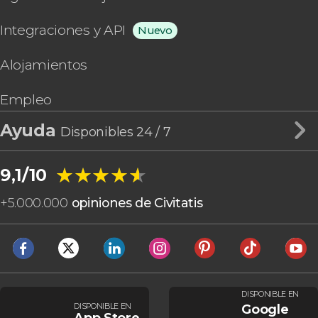
Integraciones y API
Nuevo
Alojamientos
Empleo
Ayuda
Disponibles 24 / 7
★★★★★
★★★★★
9,1/10
+
5.000.000
opiniones de Civitatis
DISPONIBLE EN
DISPONIBLE EN
Google
App Store