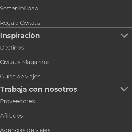
atracciones en 30 días
Grand Central Terminal
Excursiones de varios días desde Nueva York
Tour privado por Nueva York en vehículo
Sostenibilidad
Gastronomía y enoturismo en Nueva York
Misa Góspel + Recorrido por Harlem
Visita guiada por el MET
Regala Civitatis
Inspiración
Destinos
Civitatis Magazine
Guías de viajes
Trabaja con nosotros
Proveedores
Afiliados
Agencias de viajes