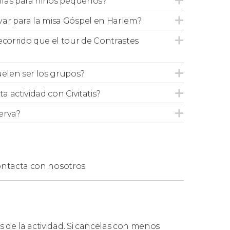
illas para niños pequeños?
vive la segunda comunidad judía más grande
var para la misa Góspel en Harlem?
ecorrido que el tour de Contrastes
uración, tendréis dos opciones:
quedaros en
ente, o terminar la ruta en
Chinatown
para
o
Little Italy
,
SoHo
o
Greenwich Village
.
elen ser los grupos?
ta actividad con Civitatis?
Góspel
erva?
ntizar un tiempo definido en la misa
, ya que
istas y la época del año. Por otro lado, esta
sible asistir a
misas góspel
por la mañana),
ntacta con nosotros.
lación.
s de la actividad. Si cancelas con menos