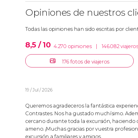
Opiniones de nuestros cl
Todas las opiniones han sido escritas por clie
8,5 / 10
4.270 opiniones
|
146.082 viajero
176 fotos de viajeros
19 / Jul / 2026
Queremos agradeceros la fantástica experien
Contrastes. Nos ha gustado muchísimo. Adem
cercano durante toda la excursión, haciendo q
ameno. ¡Muchas gracias por vuestra profesio
excursión a familiares y amigos.