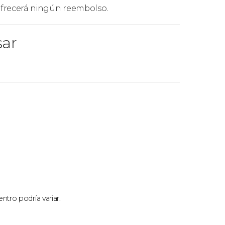
 ofrecerá ningún reembolso.
sar
ntro podría variar.