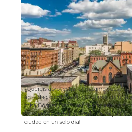
¿Queréis aprovechar al máximo vuestro t
actividad combinada disfrutaréis de una e
misa Góspel
y recorriendo
Harlem
, para 
Contrastes de Nueva York
. ¡La mejor for
ciudad en un solo día!