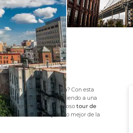
iempo en la Gran Manzana? Con esta
xperiencia auténtica asistiendo a una
después enlazar con el famoso
tour de
ma de ahorrar dinero y ver lo mejor de la