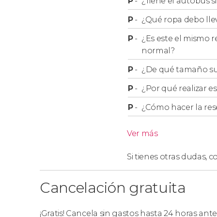
P
-
¿Tiene el autobús s
el
barrio
de Williamsburg
. ¿Sabíais que allí 
P
-
¿Qué ropa debo lle
fuera de Israel?
P
-
¿Es este el mismo r
Al finalizar este tour de entre 6 y 7 horas de d
normal?
Brooklyn
para cruzar caminando el famoso pu
seguir descubriendo sectores cercanos com
P
-
¿De qué tamaño su
P
-
¿Por qué realizar es
Información sobre la Misa 
P
-
¿Cómo hacer la res
Debéis tener en cuenta que
no se puede gara
Ver más
dependerá totalmente del día, el número de tur
visita
se realiza solo los domingos
(cuando es po
Si tienes otras dudas,
co
por lo que es importante planificarla con ante
Cancelación gratuita
¡Gratis! Cancela sin gastos hasta 24 horas ante